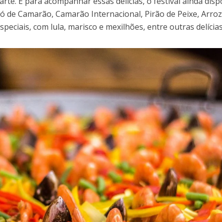
te. E para acompanhar essas delícias, o festival ainda disp
 de Camarão, Camarão Internacional, Pirão de Peixe, Arro
speciais, com lula, marisco e mexilhões, entre outras delícias