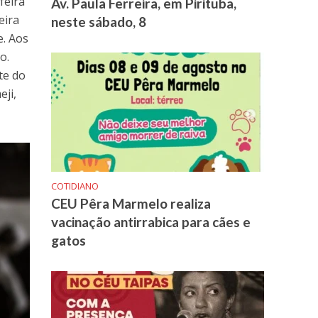
feira
Av. Paula Ferreira, em Pirituba,
eira
neste sábado, 8
e. Aos
o.
te do
eji,
COTIDIANO
CEU Pêra Marmelo realiza
vacinação antirrabica para cães e
gatos