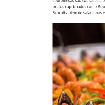
sobremesas são cobradas à par
pratos caprichados como Bobó
Brócolis, além de saladinhas e