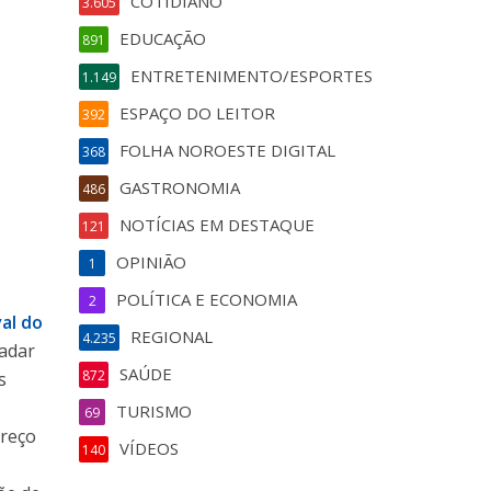
COTIDIANO
3.605
EDUCAÇÃO
891
ENTRETENIMENTO/ESPORTES
1.149
ESPAÇO DO LEITOR
392
FOLHA NOROESTE DIGITAL
368
GASTRONOMIA
486
NOTÍCIAS EM DESTAQUE
121
OPINIÃO
1
POLÍTICA E ECONOMIA
2
val do
REGIONAL
4.235
ladar
SAÚDE
872
s
TURISMO
69
preço
VÍDEOS
140