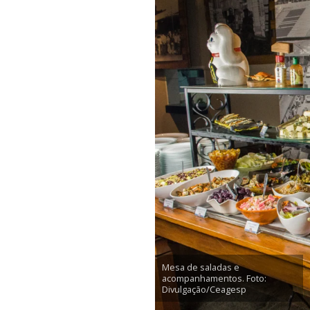
Mesa de saladas e
acompanhamentos. Foto:
Divulgação/Ceagesp