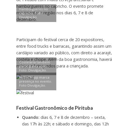
hambúrgueres no capricho. O evento promete
Hambúrgueres no
movimentar a região nos dias 6, 7 e 8 de
capricho. Foto
Divulgação.
dezembro.
Participam do festival cerca de 20 expositores,
entre food trucks e barracas, garantindo assim um
cardápio variado ao público, com direito a acarajé,
costela e chope. Além da boa gastronomia, haverá
Costelaria também
música e brinquedos para a criançada.
participa da ação.
Foto: Divulgação.
MotoChopp marca
presença no evento.
Foto Divulgação.
Festival Gastronômico de Pirituba
Quando:
dias 6, 7 e 8 de dezembro – sexta,
das 17h às 22h; e sábado e domingo, das 12h