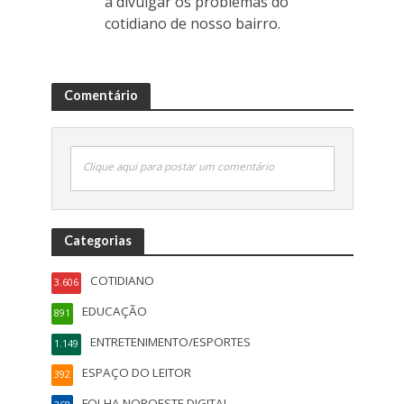
a divulgar os problemas do
cotidiano de nosso bairro.
Comentário
Clique aqui para postar um comentário
Categorias
COTIDIANO
3.606
EDUCAÇÃO
891
ENTRETENIMENTO/ESPORTES
1.149
ESPAÇO DO LEITOR
392
FOLHA NOROESTE DIGITAL