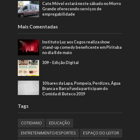
Cate Móvel estará neste sábado no Morro
Grande oferecendo serviços de
empregabilidade
Mais Comentadas
Instituto Luz aos Cegos realiza show
stand-up comedy beneficente em Pirituba
no dia 8 de maio
309 – Edição Digital
10 bares da Lapa, Pompeia, Perdizes, Água
Branca e Barra Funda participam do
Comida di Buteco 2019
Tags
COTIDIANO
EDUCAÇÃO
ENTRETENIMENTO/ESPORTES
ESPAÇO DO LEITOR