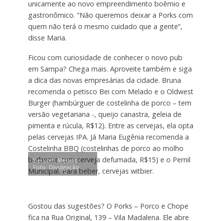
unicamente ao novo empreendimento boêmio e
gastronômico. “Não queremos deixar a Porks com
quem não terá o mesmo cuidado que a gente”,
disse Maria.
Ficou com curiosidade de conhecer o novo pub
em Sampa? Chega mais. Aproveite também e siga
a dica das novas empresárias da cidade. Bruna
recomenda o petisco Bei com Melado e o Oldwest
Burger (hambúrguer de costelinha de porco – tem
versão vegetariana -, queijo canastra, geleia de
pimenta e rúcula, R$12). Entre as cervejas, ela opta
pelas cervejas IPA. Já Maria Eugênia recomenda a
Costelinha BBQ (costelinhas de porco ao molho
barbecue com cerveja defumada, R$15) e o Pernil
Bei com Melado.
Foto: Divulgação
Municipal. Para beber, cervejas witbier.
Gostou das sugestões? O Porks – Porco e Chope
fica na Rua Original, 139 – Vila Madalena. Ele abre