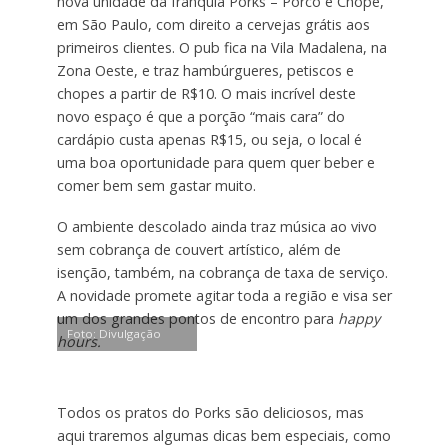
nova unidade da franquia Porks – Porco e Chope,
em São Paulo, com direito a cervejas grátis aos
primeiros clientes. O pub fica na Vila Madalena, na
Zona Oeste, e traz hambúrgueres, petiscos e
chopes a partir de R$10. O mais incrível deste
novo espaço é que a porção “mais cara” do
cardápio custa apenas R$15, ou seja, o local é
uma boa oportunidade para quem quer beber e
comer bem sem gastar muito.
O ambiente descolado ainda traz música ao vivo
sem cobrança de couvert artístico, além de
isenção, também, na cobrança de taxa de serviço.
A novidade promete agitar toda a região e visa ser
um dos grandes pontos de encontro para
happy
Foto: Divulgação
hours.
Todos os pratos do Porks são deliciosos, mas
aqui traremos algumas dicas bem especiais, como