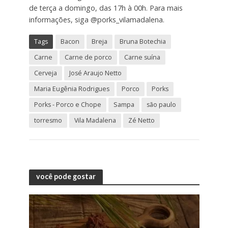
de terça a domingo, das 17h à 00h. Para mais
informações, siga @porks_vilamadalena.
Tags
Bacon
Breja
Bruna Botechia
Carne
Carne de porco
Carne suína
Cerveja
José Araujo Netto
Maria Eugênia Rodrigues
Porco
Porks
Porks - Porco e Chope
Sampa
são paulo
torresmo
Vila Madalena
Zé Netto
você pode gostar