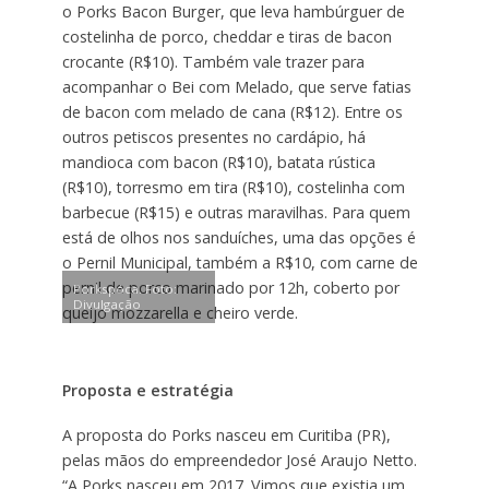
o Porks Bacon Burger, que leva hambúrguer de
costelinha de porco, cheddar e tiras de bacon
crocante (R$10). Também vale trazer para
acompanhar o Bei com Melado, que serve fatias
de bacon com melado de cana (R$12). Entre os
outros petiscos presentes no cardápio, há
mandioca com bacon (R$10), batata rústica
(R$10), torresmo em tira (R$10), costelinha com
barbecue (R$15) e outras maravilhas. Para quem
está de olhos nos sanduíches, uma das opções é
o Pernil Municipal, também a R$10, com carne de
pernil de porco marinado por 12h, coberto por
Porkspóca. Foto:
Divulgação
queijo mozzarella e cheiro verde.
Proposta e estratégia
A proposta do Porks nasceu em Curitiba (PR),
pelas mãos do empreendedor José Araujo Netto.
“A Porks nasceu em 2017. Vimos que existia um