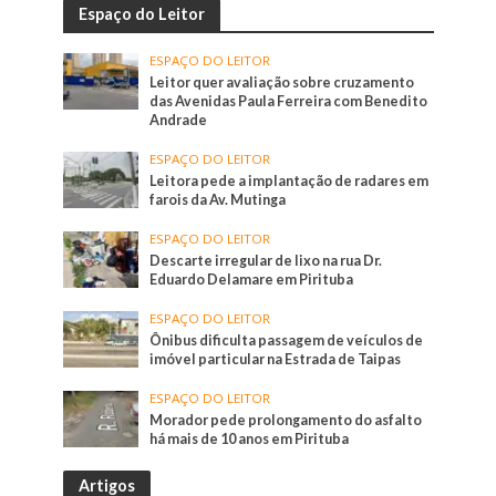
Espaço do Leitor
ESPAÇO DO LEITOR
Leitor quer avaliação sobre cruzamento
das Avenidas Paula Ferreira com Benedito
Andrade
ESPAÇO DO LEITOR
Leitora pede a implantação de radares em
farois da Av. Mutinga
ESPAÇO DO LEITOR
Descarte irregular de lixo na rua Dr.
Eduardo Delamare em Pirituba
ESPAÇO DO LEITOR
Ônibus dificulta passagem de veículos de
imóvel particular na Estrada de Taipas
ESPAÇO DO LEITOR
Morador pede prolongamento do asfalto
há mais de 10 anos em Pirituba
Artigos