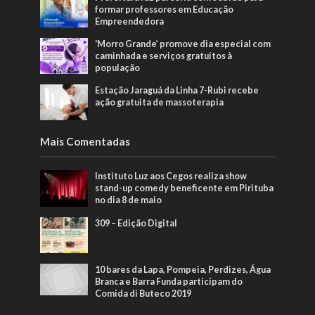
formar professores em Educação
Empreendedora
‘Morro Grande’ promove dia especial com
caminhada e serviços gratuitos à
população
Estação Jaraguá da Linha 7-Rubi recebe
ação gratuita de massoterapia
Mais Comentadas
Instituto Luz aos Cegos realiza show
stand-up comedy beneficente em Pirituba
no dia 8 de maio
309 – Edição Digital
10 bares da Lapa, Pompeia, Perdizes, Água
Branca e Barra Funda participam do
Comida di Buteco 2019