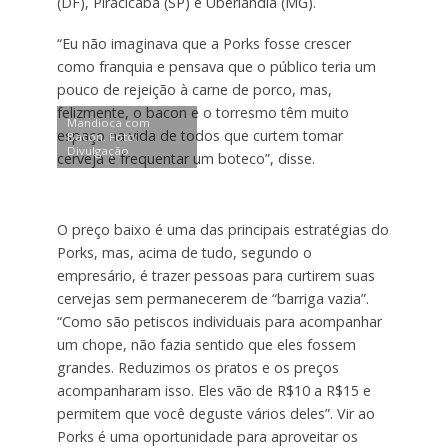
(DF), Piracicaba (SP) e Uberlândia (MG).
“Eu não imaginava que a Porks fosse crescer
como franquia e pensava que o público teria um
pouco de rejeição à carne de porco, mas,
felizmente, o bacon e o torresmo têm muito
Mandioca com
espaço na vida de todos que curtem tomar
Bacon. Foto:
Divulgação
cerveja e frequentar um boteco”, disse.
O preço baixo é uma das principais estratégias do
Porks, mas, acima de tudo, segundo o
empresário, é trazer pessoas para curtirem suas
cervejas sem permanecerem de “barriga vazia”.
“Como são petiscos individuais para acompanhar
um chope, não fazia sentido que eles fossem
grandes. Reduzimos os pratos e os preços
acompanharam isso. Eles vão de R$10 a R$15 e
permitem que você deguste vários deles”. Vir ao
Porks é uma oportunidade para aproveitar os