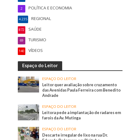
POLÍTICA E ECONOMIA
2
REGIONAL
4.235
SAÚDE
872
TURISMO
69
VÍDEOS
140
Espaço do Leitor
ESPAÇO DO LEITOR
Leitor quer avaliação sobre cruzamento
das Avenidas Paula Ferreira com Benedito
Andrade
ESPAÇO DO LEITOR
Leitora pede a implantação de radares em
farois da Av. Mutinga
ESPAÇO DO LEITOR
Descarte irregular de lixo na rua Dr.