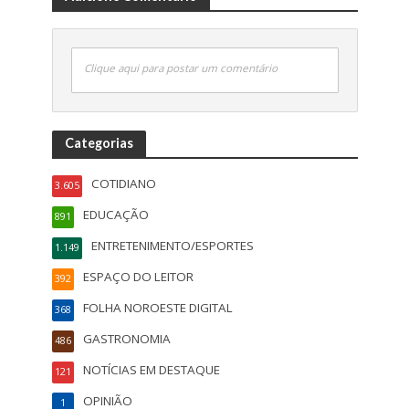
Clique aqui para postar um comentário
Categorias
COTIDIANO
3.605
EDUCAÇÃO
891
ENTRETENIMENTO/ESPORTES
1.149
ESPAÇO DO LEITOR
392
FOLHA NOROESTE DIGITAL
368
GASTRONOMIA
486
NOTÍCIAS EM DESTAQUE
121
OPINIÃO
1