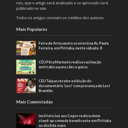
nós, que o artigo será analisado e se aprovado será
públicado no site.
Todos os artigos constam os créditos dos autores.
Mais Populares
Feira de Artesanato ocorrerá na Av. Paula
Ferreira, em Pirituba, neste sábado, 8
CEU Pêra Marmelo realiza vacinação
antirrabica para cães e gatos
CEU Taipas recebe exibição do
documentário ‘Leci’ com presença de Leci
Brandão
Mais Comentadas
Instituto Luz aos Cegos realiza show
stand-up comedy beneficente em Pirituba
no dia 8 de maio