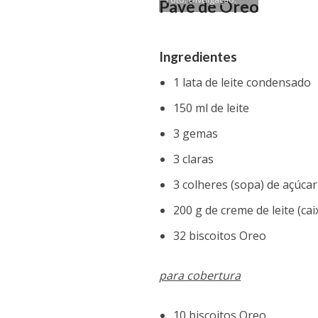
Pavê de Oreo
Ingredientes
1 lata de leite condensado
150 ml de leite
3 gemas
3 claras
3 colheres (sopa) de açúcar
200 g de creme de leite (ca
32 biscoitos Oreo
para cobertura
10 biscoitos Oreo