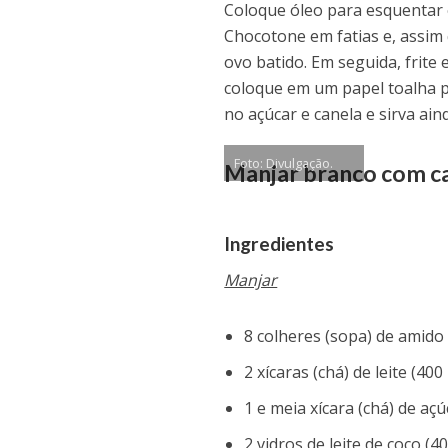
Coloque óleo para esquentar 
Chocotone em fatias e, assim 
ovo batido. Em seguida, frite
coloque em um papel toalha pa
no açúcar e canela e sirva a
Foto: Divulgação.
Manjar branco com c
Ingredientes
Manjar
8 colheres (sopa) de amido 
2 xícaras (chá) de leite (400
1 e meia xícara (chá) de açú
2 vidros de leite de coco (4