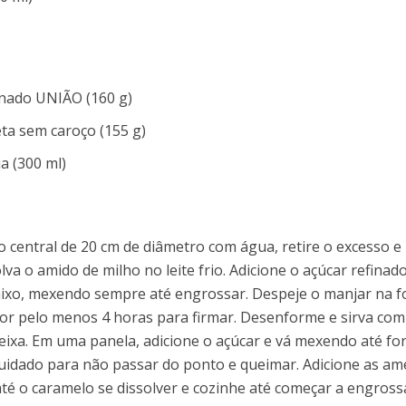
finado UNIÃO (160 g)
eta sem caroço (155 g)
ua (300 ml)
 central de 20 cm de diâmetro com água, retire o excesso e
va o amido de milho no leite frio. Adicione o açúcar refinado
 baixo, mexendo sempre até engrossar. Despeje o manjar na 
por pelo menos 4 horas para firmar. Desenforme e sirva com
meixa. Em uma panela, adicione o açúcar e vá mexendo até f
idado para não passar do ponto e queimar. Adicione as am
té o caramelo se dissolver e cozinhe até começar a engross