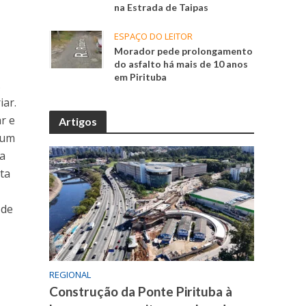
na Estrada de Taipas
ESPAÇO DO LEITOR
Morador pede prolongamento
do asfalto há mais de 10 anos
em Pirituba
.
iar.
r e
Artigos
 um
ma
ta
 de
REGIONAL
Construção da Ponte Pirituba à