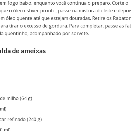
em fogo baixo, enquanto você continua o preparo. Corte o
que o óleo estiver pronto, passe na mistura do leite e depoi
 em óleo quente até que estejam douradas. Retire os Rabato
ra tirar o excesso de gordura. Para completar, passe as fat
inda quentinho, acompanhado por sorvete.
alda de ameixas
de milho (64 g)
 ml)
car refinado (240 g)
00 ml)