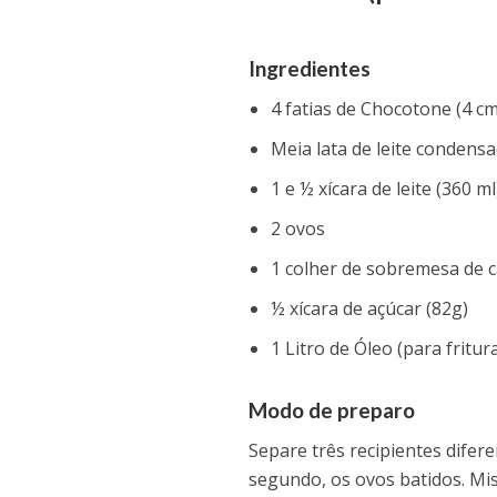
Ingredientes
4 fatias de Chocotone (4 cm
Meia lata de leite condens
1 e ½ xícara de leite (360 ml
2 ovos
1 colher de sobremesa de 
½ xícara de açúcar (82g)
1 Litro de Óleo (para fritur
Modo de preparo
Separe três recipientes difere
segundo, os ovos batidos. Mis