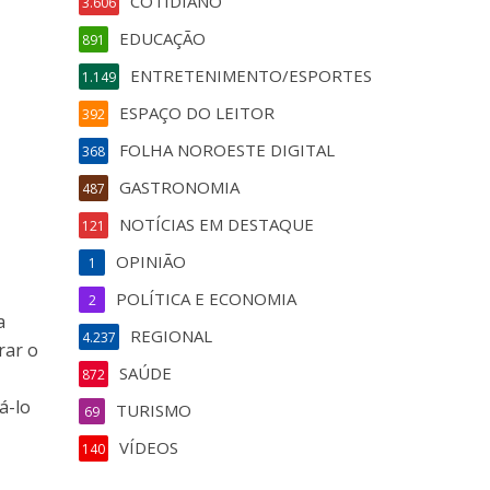
COTIDIANO
3.606
EDUCAÇÃO
891
ENTRETENIMENTO/ESPORTES
1.149
ESPAÇO DO LEITOR
392
FOLHA NOROESTE DIGITAL
368
GASTRONOMIA
487
NOTÍCIAS EM DESTAQUE
121
OPINIÃO
1
POLÍTICA E ECONOMIA
2
a
REGIONAL
4.237
rar o
SAÚDE
872
á-lo
TURISMO
69
VÍDEOS
140