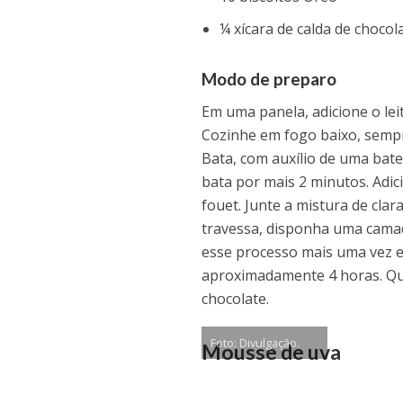
¼ xícara de calda de chocol
Modo de preparo
Em uma panela, adicione o lei
Cozinhe em fogo baixo, sempr
Bata, com auxílio de uma bate
bata por mais 2 minutos. Adic
fouet. Junte a mistura de cla
travessa, disponha uma camad
esse processo mais uma vez e
aproximadamente 4 horas. Que
chocolate.
Foto: Divulgação.
Mousse de uva