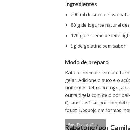
Ingredientes
200 ml de suco de uva natu
80 g de iogurte natural de
120 g de creme de leite ligh
5g de gelatina sem sabor
Modo de preparo
Bata o creme de leite até for
gelar. Adicione o suco e o a
uniforme. Retire do fogo, adi
outra tigela com gelo por bai
Quando esfriar por completo,
fouet. Despeje em formas indiv
Foto: Divulgação.
Rabatone (por Camil