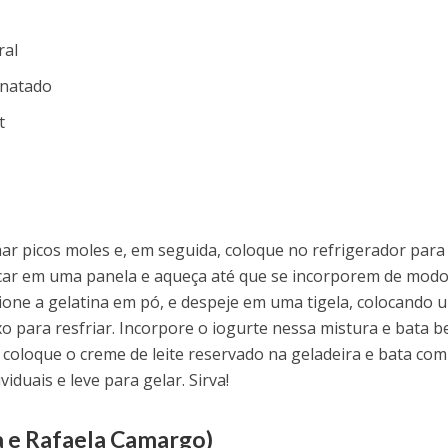
ral
snatado
t
mar picos moles e, em seguida, coloque no refrigerador para
çúcar em uma panela e aqueça até que se incorporem de mod
cione a gelatina em pó, e despeje em uma tigela, colocando 
xo para resfriar. Incorpore o iogurte nessa mistura e bata b
 coloque o creme de leite reservado na geladeira e bata co
iduais e leve para gelar. Sirva!
a e Rafaela Camargo)