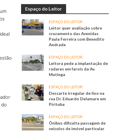
Espaço do Leitor
 um
 os
ESPAÇO DO LEITOR
Leitor quer avaliação sobre
ideal
cruzamento das Avenidas
Paula Ferreira com Benedito
Andrade
ESPAÇO DO LEITOR
gestão
Leitora pede a implantação de
-
radares em farois da Av.
Mutinga
ESPAÇO DO LEITOR
Descarte irregular de lixo na
sador
rua Dr. Eduardo Delamare em
 do
Pirituba
ESPAÇO DO LEITOR
Ônibus dificulta passagem de
veículos de imóvel particular