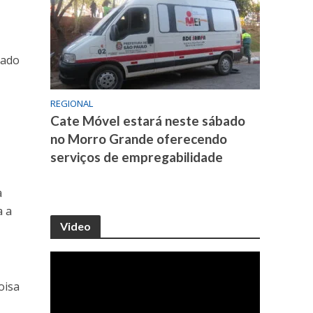
tado
REGIONAL
,
Cate Móvel estará neste sábado
no Morro Grande oferecendo
serviços de empregabilidade
a
a a
Video
oisa