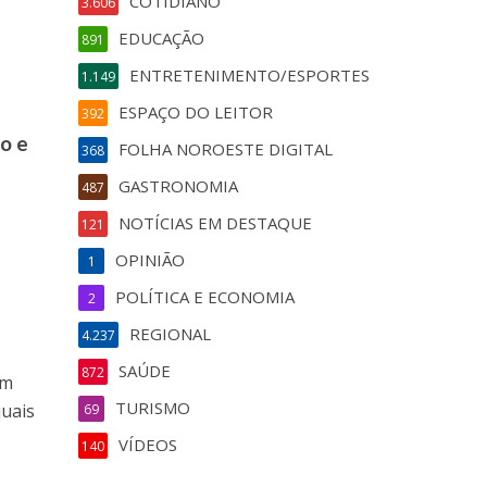
COTIDIANO
3.606
EDUCAÇÃO
891
ENTRETENIMENTO/ESPORTES
1.149
ESPAÇO DO LEITOR
392
o e
FOLHA NOROESTE DIGITAL
368
GASTRONOMIA
487
NOTÍCIAS EM DESTAQUE
121
OPINIÃO
1
POLÍTICA E ECONOMIA
2
REGIONAL
4.237
SAÚDE
872
em
TURISMO
quais
69
VÍDEOS
140