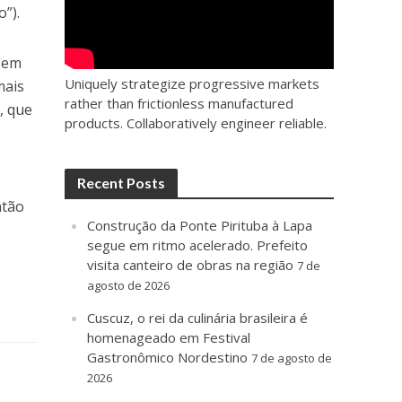
”).
o em
Uniquely strategize progressive markets
mais
rather than frictionless manufactured
, que
products. Collaboratively engineer reliable.
Recent Posts
ntão
Construção da Ponte Pirituba à Lapa
segue em ritmo acelerado. Prefeito
visita canteiro de obras na região
7 de
agosto de 2026
Cuscuz, o rei da culinária brasileira é
homenageado em Festival
Gastronômico Nordestino
7 de agosto de
2026
;