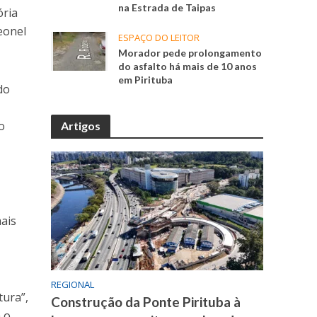
na Estrada de Taipas
ória
eonel
ESPAÇO DO LEITOR
Morador pede prolongamento
do asfalto há mais de 10 anos
em Pirituba
do
o
Artigos
mais
REGIONAL
tura”,
Construção da Ponte Pirituba à
a o