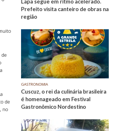
Lapa segue em ritmo acelerado.
Prefeito visita canteiro de obras na
região
muito
o de
o
ra
GASTRONOMIA
Cuscuz, o rei da culinária brasileira
ma
é homenageado em Festival
to de
Gastronômico Nordestino
, no