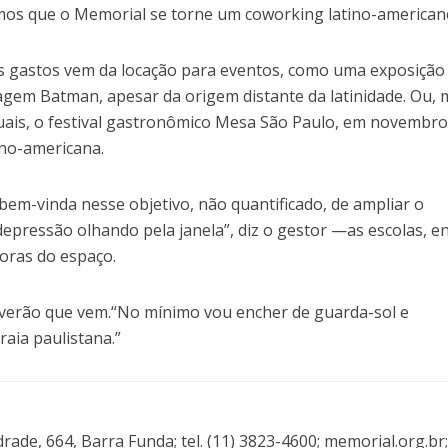
mos que o Memorial se torne um coworking latino-americano
s gastos vem da locação para eventos, como uma exposiçã
gem Batman, apesar da origem distante da latinidade. Ou, 
uais, o festival gastronômico Mesa São Paulo, em novembro
ino-americana.
bem-vinda nesse objetivo, não quantificado, de ampliar o
 depressão olhando pela janela”, diz o gestor —as escolas, e
doras do espaço.
 verão que vem.“No mínimo vou encher de guarda-sol e
aia paulistana.”
ade, 664, Barra Funda; tel. (11) 3823-4600; memorial.org.br