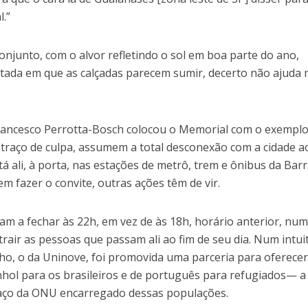
l.”
njunto, com o alvor refletindo o sol em boa parte do ano,
ada em que as calçadas parecem sumir, decerto não ajuda 
o Francesco Perrotta-Bosch colocou o Memorial com o exempl
 traço de culpa, assumem a total desconexão com a cidade a
tá ali, à porta, nas estações de metrô, trem e ônibus da Bar
em fazer o convite, outras ações têm de vir.
am a fechar às 22h, em vez de às 18h, horário anterior, nu
trair as pessoas que passam ali ao fim de seu dia. Num intui
ho, o da Uninove, foi promovida uma parceria para oferecer
anhol para os brasileiros e de português para refugiados— a
braço da ONU encarregado dessas populações.