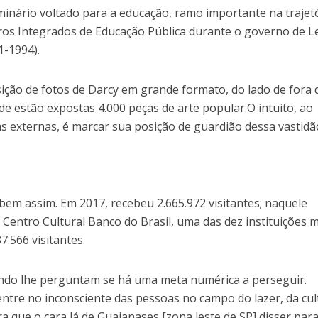
minário voltado para a educação, ramo importante na trajet
ros Integrados de Educação Pública durante o governo de L
1-1994).
ição de fotos de Darcy em grande formato, do lado de fora 
de estão expostas 4.000 peças de arte popular.O intuito, ao
ras externas, é marcar sua posição de guardião dessa vastidã
em assim. Em 2017, recebeu 2.665.972 visitantes; naquele
Centro Cultural Banco do Brasil, uma das dez instituições 
7.566 visitantes.
ndo lhe perguntam se há uma meta numérica a perseguir.
ntre no inconsciente das pessoas no campo do lazer, da cul
ora que o cara lá de Guaianases [zona leste de SP] disser par