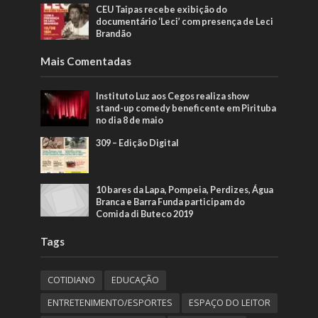
CEU Taipas recebe exibição do
documentário ‘Leci’ com presença de Leci
Brandão
Mais Comentadas
Instituto Luz aos Cegos realiza show
stand-up comedy beneficente em Pirituba
no dia 8 de maio
309 – Edição Digital
10 bares da Lapa, Pompeia, Perdizes, Água
Branca e Barra Funda participam do
Comida di Buteco 2019
Tags
COTIDIANO
EDUCAÇÃO
ENTRETENIMENTO/ESPORTES
ESPAÇO DO LEITOR