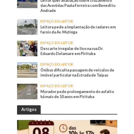
Leitor quer avaliação sobre cruzamento
das Avenidas Paula Ferreira com Benedito
Andrade
ESPAÇO DO LEITOR
Leitora pede a implantação de radares em
farois da Av. Mutinga
ESPAÇO DO LEITOR
Descarte irregular de lixo na rua Dr.
Eduardo Delamare em Pirituba
ESPAÇO DO LEITOR
Ônibus dificulta passagem de veículos de
imóvel particular na Estrada de Taipas
ESPAÇO DO LEITOR
Morador pede prolongamento do asfalto
há mais de 10 anos em Pirituba
Artigos