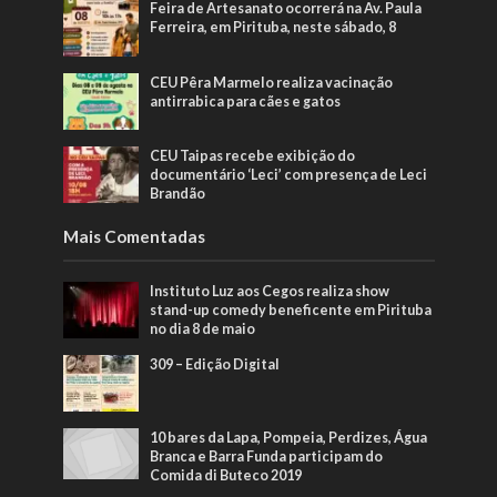
Feira de Artesanato ocorrerá na Av. Paula
Ferreira, em Pirituba, neste sábado, 8
CEU Pêra Marmelo realiza vacinação
antirrabica para cães e gatos
CEU Taipas recebe exibição do
documentário ‘Leci’ com presença de Leci
Brandão
Mais Comentadas
Instituto Luz aos Cegos realiza show
stand-up comedy beneficente em Pirituba
no dia 8 de maio
309 – Edição Digital
10 bares da Lapa, Pompeia, Perdizes, Água
Branca e Barra Funda participam do
Comida di Buteco 2019