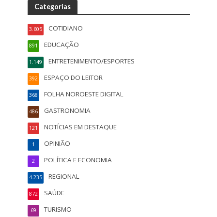
Categorias
COTIDIANO
3.605
EDUCAÇÃO
891
ENTRETENIMENTO/ESPORTES
1.149
ESPAÇO DO LEITOR
392
FOLHA NOROESTE DIGITAL
368
GASTRONOMIA
486
NOTÍCIAS EM DESTAQUE
121
OPINIÃO
1
POLÍTICA E ECONOMIA
2
REGIONAL
4.235
SAÚDE
872
TURISMO
69