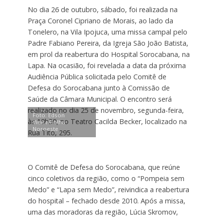
No dia 26 de outubro, sábado, foi realizada na
Praça Coronel Cipriano de Morais, ao lado da
Tonelero, na Vila Ipojuca, uma missa campal pelo
Padre Fabiano Pereira, da Igreja São João Batista,
em prol da reabertura do Hospital Sorocabana, na
Lapa. Na ocasião, foi revelada a data da próxima
Audiência Pública solicitada pelo Comitê de
Defesa do Sorocabana junto à Comissão de
Saúde da Câmara Municipal. O encontro será
realizado no dia 25 de novembro, segunda-feira,
Foto: Edson
às 19h30, no Teatro Cacilda Becker, localizado na
Vieira/Folha
Noroeste
Rua Tito, 295.
O Comitê de Defesa do Sorocabana, que reúne
cinco coletivos da região, como o “Pompeia sem
Medo” e “Lapa sem Medo”, reivindica a reabertura
do hospital – fechado desde 2010. Após a missa,
uma das moradoras da região, Lúcia Skromov,