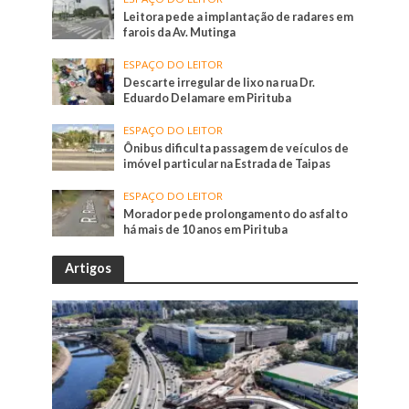
Leitora pede a implantação de radares em
farois da Av. Mutinga
ESPAÇO DO LEITOR
Descarte irregular de lixo na rua Dr.
Eduardo Delamare em Pirituba
ESPAÇO DO LEITOR
Ônibus dificulta passagem de veículos de
imóvel particular na Estrada de Taipas
ESPAÇO DO LEITOR
Morador pede prolongamento do asfalto
há mais de 10 anos em Pirituba
Artigos