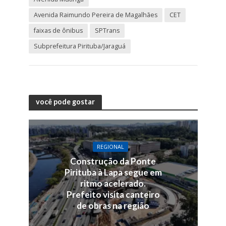
Avenida Raimundo Pereira de Magalhães
CET
faixas de ônibus
SPTrans
Subprefeitura Pirituba/Jaraguá
você pode gostar
REGIONAL
Construção da Ponte
Pirituba à Lapa segue em
ritmo acelerado.
Prefeito visita canteiro
de obras na região