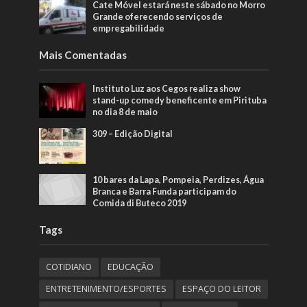
Cate Móvel estará neste sábado no Morro
Grande oferecendo serviços de
empregabilidade
Mais Comentadas
Instituto Luz aos Cegos realiza show
stand-up comedy beneficente em Pirituba
no dia 8 de maio
309 – Edição Digital
10 bares da Lapa, Pompeia, Perdizes, Água
Branca e Barra Funda participam do
Comida di Buteco 2019
Tags
COTIDIANO
EDUCAÇÃO
ENTRETENIMENTO/ESPORTES
ESPAÇO DO LEITOR