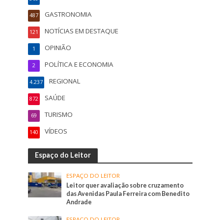
GASTRONOMIA
487
NOTÍCIAS EM DESTAQUE
121
OPINIÃO
1
POLÍTICA E ECONOMIA
2
REGIONAL
4.237
SAÚDE
872
TURISMO
69
VÍDEOS
140
Espaço do Leitor
ESPAÇO DO LEITOR
Leitor quer avaliação sobre cruzamento
das Avenidas Paula Ferreira com Benedito
Andrade
ESPAÇO DO LEITOR