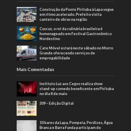
Construção da Ponte Pirituba à Lapa segue
em ritmo acelerado. Prefeito visita
canteiro de obras na região
Cuscuz, o rei da culinária brasileira é
homenageado em Festival Gastronômico
Nordestino
Cate Móvel estará neste sábado no Morro
Grande oferecendo serviços de
empregabilidade
Mais Comentadas
Instituto Luz aos Cegos realiza show
stand-up comedy beneficente em Pirituba
no dia 8 de maio
309 – Edição Digital
10 bares da Lapa, Pompeia, Perdizes, Água
Branca e Barra Funda participam do