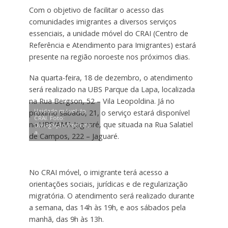
Com o objetivo de facilitar o acesso das
comunidades imigrantes a diversos serviços
essenciais, a unidade móvel do CRAI (Centro de
Referência e Atendimento para Imigrantes) estará
presente na região noroeste nos próximos dias.
Na quarta-feira, 18 de dezembro, o atendimento
será realizado na UBS Parque da Lapa, localizada
na Rua Bergson, 52 – Vila Leopoldina. Já no
Unidade móvel do
próximo sábado, 21, o serviço estará disponível
CRAI. Foto:
na UBS/AMA Jaguaré, que situada na Rua Salatiel
Divulgação/Prefeitur
a.
de Campos, 222 – Jaguaré.
No CRAI móvel, o imigrante terá acesso a
orientações sociais, jurídicas e de regularização
migratória. O atendimento será realizado durante
a semana, das 14h às 19h, e aos sábados pela
manhã, das 9h às 13h.