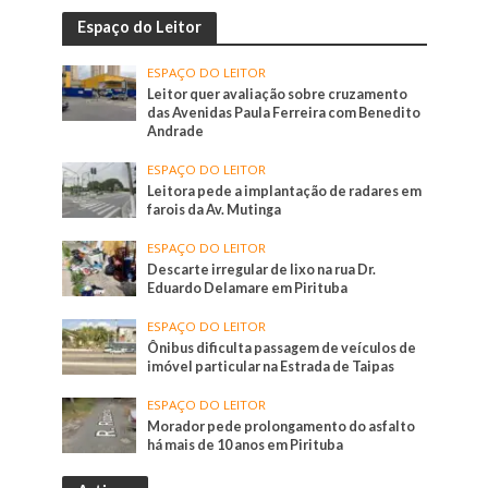
Espaço do Leitor
ESPAÇO DO LEITOR
Leitor quer avaliação sobre cruzamento
das Avenidas Paula Ferreira com Benedito
Andrade
ESPAÇO DO LEITOR
Leitora pede a implantação de radares em
farois da Av. Mutinga
ESPAÇO DO LEITOR
Descarte irregular de lixo na rua Dr.
Eduardo Delamare em Pirituba
ESPAÇO DO LEITOR
Ônibus dificulta passagem de veículos de
imóvel particular na Estrada de Taipas
ESPAÇO DO LEITOR
Morador pede prolongamento do asfalto
há mais de 10 anos em Pirituba