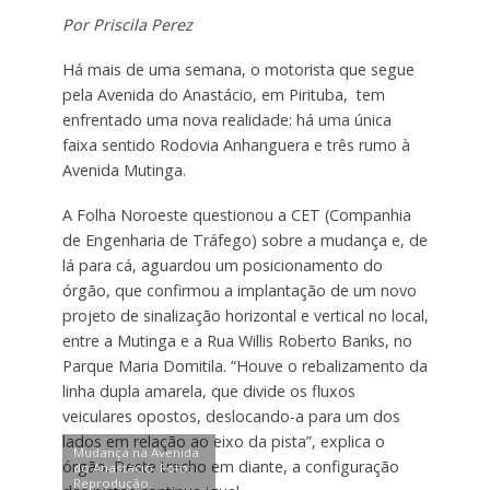
Por Priscila Perez
Há mais de uma semana, o motorista que segue
pela Avenida do Anastácio, em Pirituba, tem
enfrentado uma nova realidade: há uma única
faixa sentido Rodovia Anhanguera e três rumo à
Avenida Mutinga.
A Folha Noroeste questionou a CET (Companhia
de Engenharia de Tráfego) sobre a mudança e, de
lá para cá, aguardou um posicionamento do
órgão, que confirmou a implantação de um novo
projeto de sinalização horizontal e vertical no local,
entre a Mutinga e a Rua Willis Roberto Banks, no
Parque Maria Domitila. “Houve o rebalizamento da
linha dupla amarela, que divide os fluxos
veiculares opostos, deslocando-a para um dos
lados em relação ao eixo da pista”, explica o
Mudança na Avenida
órgão. Deste trecho em diante, a configuração
do Anastácio. Foto:
Reprodução.