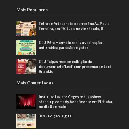
Mais Populares
Feira de Artesanato ocorrerá na Av. Paula
Ferreira, em Pirituba, neste sábado, 8
CEU Pêra Marmelo realiza vacinação
antirrabica para cães e gatos
CEU Taipas recebe exibição do
documentário ‘Leci’ com presença de Leci
Brandão
Mais Comentadas
Instituto Luz aos Cegos realiza show
stand-up comedy beneficente em Pirituba
no dia 8 de maio
309 – Edição Digital