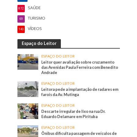
SAÚDE
872
TURISMO
69
VÍDEOS
140
Espaço do Leitor
ESPAÇO DO LEITOR
Leitor quer avaliação sobre cruzamento
das Avenidas Paula Ferreira com Benedito
Andrade
ESPAÇO DO LEITOR
Leitora pede a implantação de radares em
farois da Av. Mutinga
ESPAÇO DO LEITOR
Descarte irregular de lixo na rua Dr.
Eduardo Delamare em Pirituba
ESPAÇO DO LEITOR
Ônibus dificulta passagem de veículos de