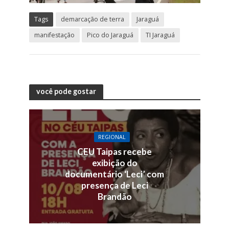
Tags
demarcação de terra
Jaraguá
manifestação
Pico do Jaraguá
TI Jaraguá
você pode gostar
REGIONAL
CEU Taipas recebe
exibição do
documentário ‘Leci’ com
presença de Leci
Brandão