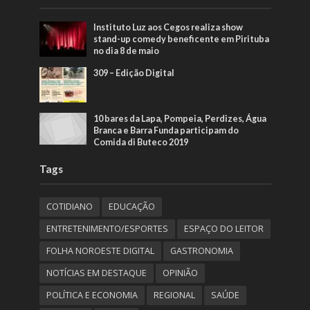
Instituto Luz aos Cegos realiza show
stand-up comedy beneficente em Pirituba
no dia 8 de maio
309 – Edição Digital
10 bares da Lapa, Pompeia, Perdizes, Água
Branca e Barra Funda participam do
Comida di Buteco 2019
Tags
COTIDIANO
EDUCAÇÃO
ENTRETENIMENTO/ESPORTES
ESPAÇO DO LEITOR
FOLHA NOROESTE DIGITAL
GASTRONOMIA
NOTÍCIAS EM DESTAQUE
OPINIÃO
POLÍTICA E ECONOMIA
REGIONAL
SAÚDE