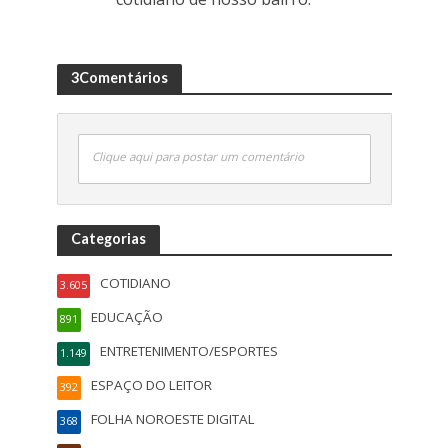
3Comentários
Clique aqui para postar um comentário
Categorias
COTIDIANO
3.605
EDUCAÇÃO
891
ENTRETENIMENTO/ESPORTES
1.149
ESPAÇO DO LEITOR
392
FOLHA NOROESTE DIGITAL
368