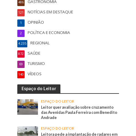
GASTRONOMIA
486
NOTÍCIAS EM DESTAQUE
121
OPINIÃO
1
POLÍTICA E ECONOMIA
2
REGIONAL
4.235
SAÚDE
872
TURISMO
69
VÍDEOS
140
Espaço do Leitor
ESPAÇO DO LEITOR
Leitor quer avaliação sobre cruzamento
das Avenidas Paula Ferreira com Benedito
Andrade
ESPAÇO DO LEITOR
Leitora pede a implantação de radares em