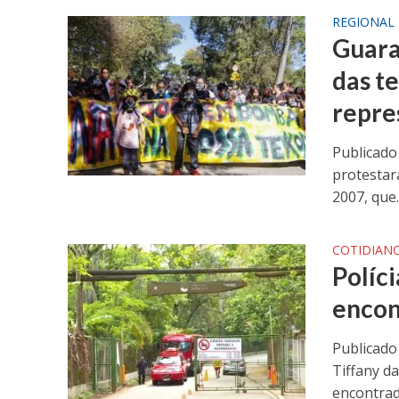
REGIONAL
Guara
das t
repre
Publicado
protestar
2007, que..
COTIDIAN
Políc
encon
Publicado
Tiffany da
encontrad