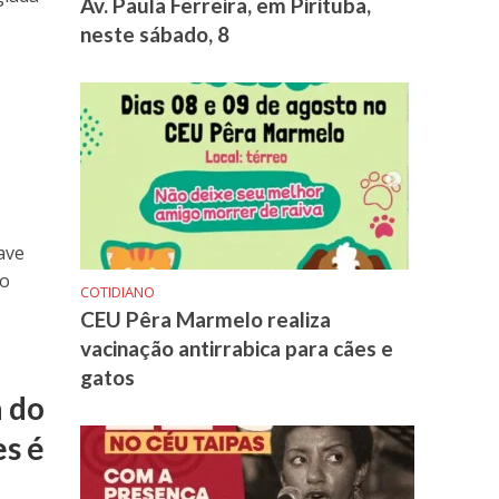
Av. Paula Ferreira, em Pirituba,
neste sábado, 8
ave
 o
COTIDIANO
CEU Pêra Marmelo realiza
vacinação antirrabica para cães e
gatos
a do
s é