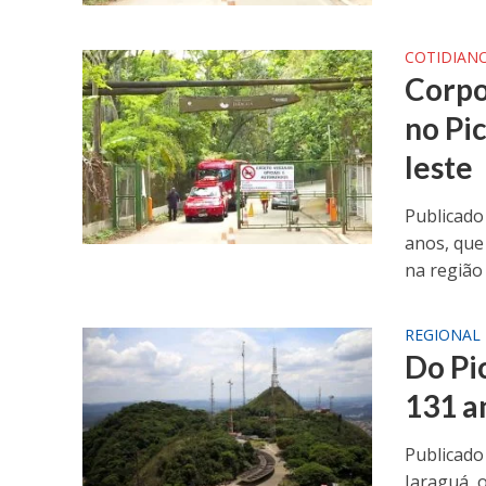
COTIDIAN
Corpo
no Pi
leste
Publicado
anos, que
na região 
REGIONAL
Do Pi
131 a
Publicado
Jaraguá, o