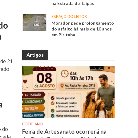
na Estrada de Taipas
ESPAÇO DO LEITOR
do
Morador pede prolongamento
do asfalto há mais de 10 anos
a
em Pirituba
Artigos
 de 21
rado
a
COTIDIANO
o do
Feira de Artesanato ocorrerá na
giada