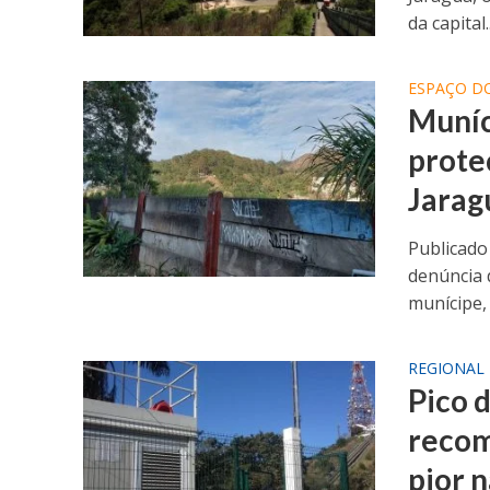
da capital..
ESPAÇO DO
Muníc
prote
Jarag
Publicado
denúncia 
munícipe, 
REGIONAL
Pico 
recom
pior 