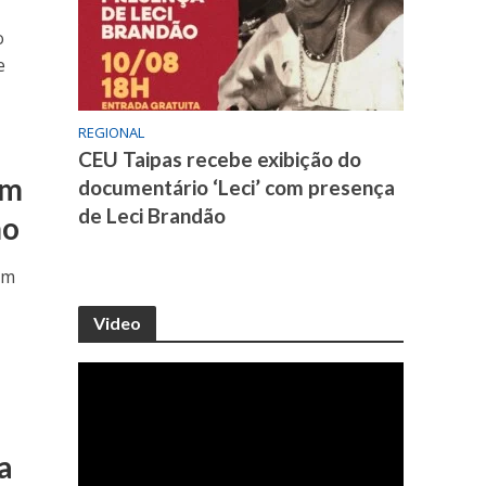
o
e
REGIONAL
CEU Taipas recebe exibição do
em
documentário ‘Leci’ com presença
de Leci Brandão
mo
um
Video
a