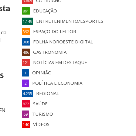
COTIDIANO
3.605
sta
EDUCAÇÃO
891
ENTRETENIMENTO/ESPORTES
1.149
ESPAÇO DO LEITOR
 da
392
l
FOLHA NOROESTE DIGITAL
368
GASTRONOMIA
486
NOTÍCIAS EM DESTAQUE
121
s
OPINIÃO
1
POLÍTICA E ECONOMIA
2
REGIONAL
4.235
SAÚDE
872
 FN
TURISMO
69
VÍDEOS
140