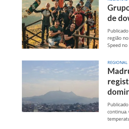
Grupo 
de do
Publicado
região no
Speed no P
REGIONAL
Madru
regis
domi
Publicado
continua.
temperatu