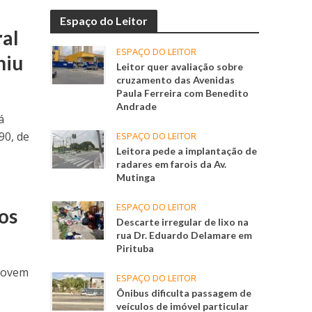
Espaço do Leitor
al
ESPAÇO DO LEITOR
niu
Leitor quer avaliação sobre
cruzamento das Avenidas
Paula Ferreira com Benedito
Andrade
á
90, de
ESPAÇO DO LEITOR
Leitora pede a implantação de
radares em farois da Av.
Mutinga
ESPAÇO DO LEITOR
os
Descarte irregular de lixo na
rua Dr. Eduardo Delamare em
Pirituba
 jovem
ESPAÇO DO LEITOR
Ônibus dificulta passagem de
veículos de imóvel particular