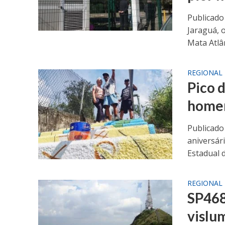
Publicado
Jaraguá, 
Mata Atlân
REGIONAL
Pico 
homen
Publicado
aniversár
Estadual d
REGIONAL
SP468
vislu