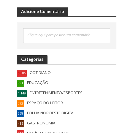
Adicione Comentário
Clique aqui para postar um comentário
Categorias
COTIDIANO
3.605
EDUCAÇÃO
891
ENTRETENIMENTO/ESPORTES
1.149
ESPAÇO DO LEITOR
392
FOLHA NOROESTE DIGITAL
368
GASTRONOMIA
486