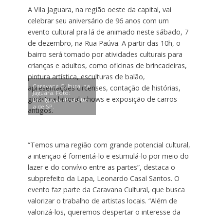
A Vila Jaguara, na região oeste da capital, vai
celebrar seu aniversário de 96 anos com um
evento cultural pra lá de animado neste sábado, 7
de dezembro, na Rua Paúva. A partir das 10h, o
bairro será tomado por atividades culturais para
crianças e adultos, como oficinas de brincadeiras,
pintura artística, esculturas de balão,
Caravana Cultural na
apresentações circenses, contação de histórias,
Jaguara. Foto:
ginástica laboral, shows e exposição de carros
Divulgação/Prefeitur
a de SP.
antigos.
“Temos uma região com grande potencial cultural,
a intenção é fomentá-lo e estimulá-lo por meio do
lazer e do convívio entre as partes”, destaca o
subprefeito da Lapa, Leonardo Casal Santos. O
evento faz parte da Caravana Cultural, que busca
valorizar o trabalho de artistas locais. “Além de
valorizá-los, queremos despertar o interesse da