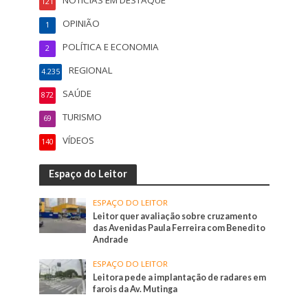
NOTÍCIAS EM DESTAQUE
121
OPINIÃO
1
POLÍTICA E ECONOMIA
2
REGIONAL
4.235
SAÚDE
872
TURISMO
69
VÍDEOS
140
Espaço do Leitor
ESPAÇO DO LEITOR
Leitor quer avaliação sobre cruzamento
das Avenidas Paula Ferreira com Benedito
Andrade
ESPAÇO DO LEITOR
Leitora pede a implantação de radares em
farois da Av. Mutinga