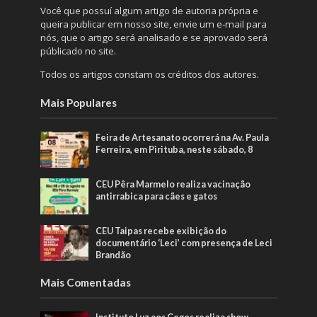
Você que possuí algum artigo de autoria própria e
queira publicar em nosso site, envie um e-mail para
nós, que o artigo será analisado e se aprovado será
públicado no site.
Todos os artigos constam os créditos dos autores.
Mais Populares
Feira de Artesanato ocorrerá na Av. Paula
Ferreira, em Pirituba, neste sábado, 8
CEU Pêra Marmelo realiza vacinação
antirrabica para cães e gatos
CEU Taipas recebe exibição do
documentário ‘Leci’ com presença de Leci
Brandão
Mais Comentadas