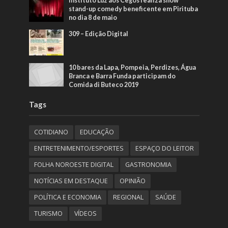
Instituto Luz aos Cegos realiza show
stand-up comedy beneficente em Pirituba
no dia 8 de maio
309 – Edição Digital
10 bares da Lapa, Pompeia, Perdizes, Água
Branca e Barra Funda participam do
Comida di Buteco 2019
Tags
COTIDIANO
EDUCAÇÃO
ENTRETENIMENTO/ESPORTES
ESPAÇO DO LEITOR
FOLHA NOROESTE DIGITAL
GASTRONOMIA
NOTÍCIAS EM DESTAQUE
OPINIÃO
POLÍTICA E ECONOMIA
REGIONAL
SAÚDE
TURISMO
VÍDEOS