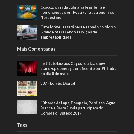
Cuscuz, o rei da culinária brasileira é
homenageado em Festival Gastronômico
Nordestino
Cate Móvel estará neste sábado no Morro
Grande oferecendo serviços de
empregabilidade
Mais Comentadas
Instituto Luz aos Cegos realiza show
stand-up comedy beneficente em Pirituba
no dia 8 de maio
309 – Edição Digital
10 bares da Lapa, Pompeia, Perdizes, Água
Branca e Barra Funda participam do
Comida di Buteco 2019
Tags