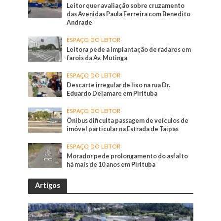
Leitor quer avaliação sobre cruzamento
das Avenidas Paula Ferreira com Benedito
Andrade
ESPAÇO DO LEITOR
Leitora pede a implantação de radares em
farois da Av. Mutinga
ESPAÇO DO LEITOR
Descarte irregular de lixo na rua Dr.
Eduardo Delamare em Pirituba
ESPAÇO DO LEITOR
Ônibus dificulta passagem de veículos de
imóvel particular na Estrada de Taipas
ESPAÇO DO LEITOR
Morador pede prolongamento do asfalto
há mais de 10 anos em Pirituba
Artigos