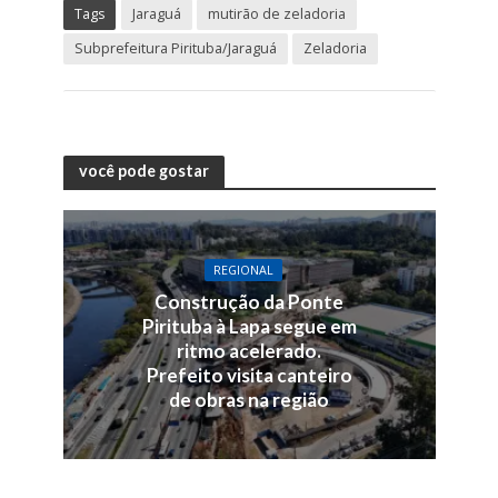
Tags
Jaraguá
mutirão de zeladoria
Subprefeitura Pirituba/Jaraguá
Zeladoria
você pode gostar
REGIONAL
Construção da Ponte
Pirituba à Lapa segue em
ritmo acelerado.
Prefeito visita canteiro
de obras na região