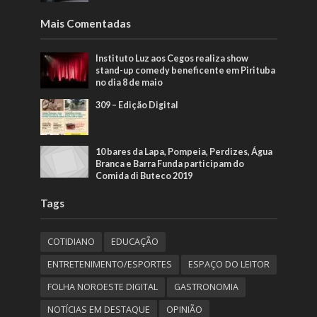
Mais Comentadas
Instituto Luz aos Cegos realiza show
stand-up comedy beneficente em Pirituba
no dia 8 de maio
309 – Edição Digital
10 bares da Lapa, Pompeia, Perdizes, Água
Branca e Barra Funda participam do
Comida di Buteco 2019
Tags
COTIDIANO
EDUCAÇÃO
ENTRETENIMENTO/ESPORTES
ESPAÇO DO LEITOR
FOLHA NOROESTE DIGITAL
GASTRONOMIA
NOTÍCIAS EM DESTAQUE
OPINIÃO