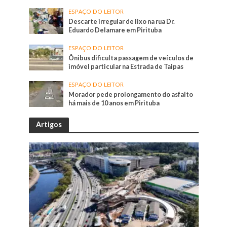
ESPAÇO DO LEITOR
Descarte irregular de lixo na rua Dr.
Eduardo Delamare em Pirituba
ESPAÇO DO LEITOR
Ônibus dificulta passagem de veículos de
imóvel particular na Estrada de Taipas
ESPAÇO DO LEITOR
Morador pede prolongamento do asfalto
há mais de 10 anos em Pirituba
Artigos