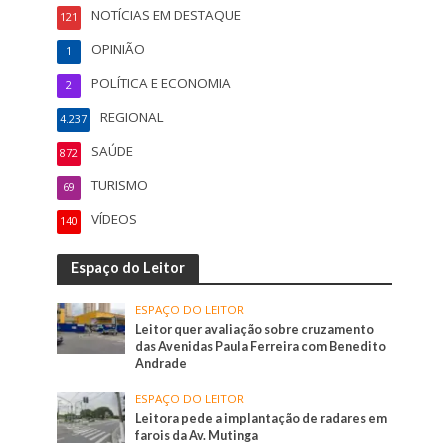
NOTÍCIAS EM DESTAQUE
121
OPINIÃO
1
POLÍTICA E ECONOMIA
2
REGIONAL
4.237
SAÚDE
872
TURISMO
69
VÍDEOS
140
Espaço do Leitor
ESPAÇO DO LEITOR
Leitor quer avaliação sobre cruzamento
das Avenidas Paula Ferreira com Benedito
Andrade
ESPAÇO DO LEITOR
Leitora pede a implantação de radares em
farois da Av. Mutinga