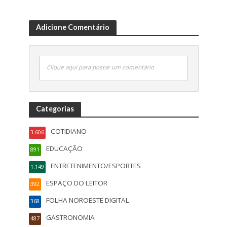
Adicione Comentário
Clique aqui para postar um comentário
Categorias
COTIDIANO
3.606
EDUCAÇÃO
891
ENTRETENIMENTO/ESPORTES
1.149
ESPAÇO DO LEITOR
392
FOLHA NOROESTE DIGITAL
368
GASTRONOMIA
487