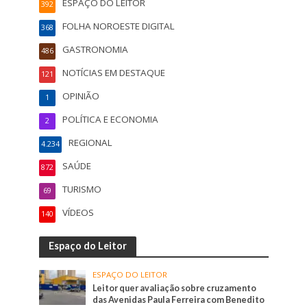
ESPAÇO DO LEITOR
392
FOLHA NOROESTE DIGITAL
368
GASTRONOMIA
486
NOTÍCIAS EM DESTAQUE
121
OPINIÃO
1
POLÍTICA E ECONOMIA
2
REGIONAL
4.234
SAÚDE
872
TURISMO
69
VÍDEOS
140
Espaço do Leitor
ESPAÇO DO LEITOR
Leitor quer avaliação sobre cruzamento
das Avenidas Paula Ferreira com Benedito