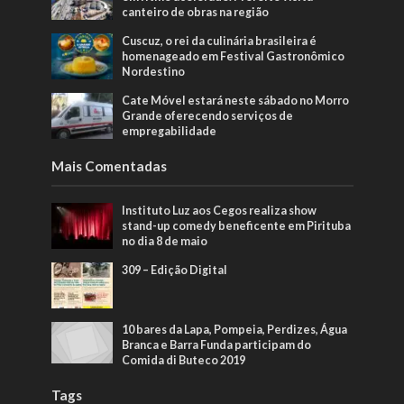
canteiro de obras na região
Cuscuz, o rei da culinária brasileira é
homenageado em Festival Gastronômico
Nordestino
Cate Móvel estará neste sábado no Morro
Grande oferecendo serviços de
empregabilidade
Mais Comentadas
Instituto Luz aos Cegos realiza show
stand-up comedy beneficente em Pirituba
no dia 8 de maio
309 – Edição Digital
10 bares da Lapa, Pompeia, Perdizes, Água
Branca e Barra Funda participam do
Comida di Buteco 2019
Tags