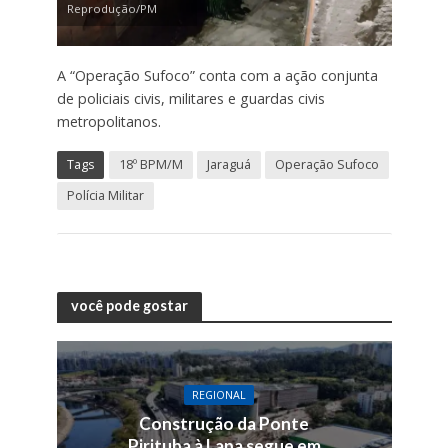
Reprodução/PM
A “Operação Sufoco” conta com a ação conjunta
de policiais civis, militares e guardas civis
metropolitanos.
Tags
18º BPM/M
Jaraguá
Operação Sufoco
Polícia Militar
você pode gostar
REGIONAL
Construção da Ponte
Pirituba à Lapa segue em