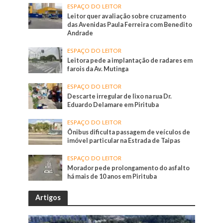
ESPAÇO DO LEITOR
Leitor quer avaliação sobre cruzamento
das Avenidas Paula Ferreira com Benedito
Andrade
ESPAÇO DO LEITOR
Leitora pede a implantação de radares em
farois da Av. Mutinga
ESPAÇO DO LEITOR
Descarte irregular de lixo na rua Dr.
Eduardo Delamare em Pirituba
ESPAÇO DO LEITOR
Ônibus dificulta passagem de veículos de
imóvel particular na Estrada de Taipas
ESPAÇO DO LEITOR
Morador pede prolongamento do asfalto
há mais de 10 anos em Pirituba
Artigos