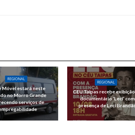
REGIONAL
REGIONAL
 Móvel estará neste
CEU Taipas recebe exibição
do no Morro Grande
documentário ‘Leci’ com
recendo serviços de
presença de Leci Brandã
empregabilidade