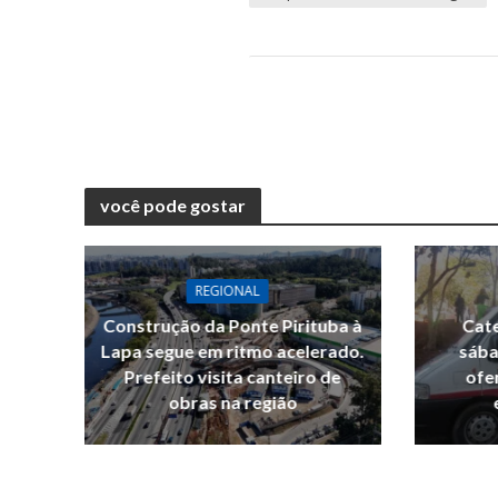
você pode gostar
REGIONAL
Construção da Ponte Pirituba à
Cate
Lapa segue em ritmo acelerado.
sába
Prefeito visita canteiro de
ofe
obras na região