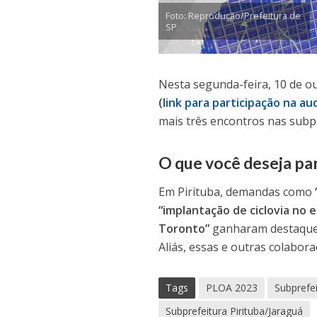
Foto: Reprodução/Prefeitura de
SP
Nesta segunda-feira, 10 de ou
(
link para participação na au
mais três encontros nas subp
O que você deseja par
Em Pirituba, demandas como
“implantação de ciclovia no 
Toronto”
ganharam destaque 
Aliás, essas e outras colabo
Tags
PLOA 2023
Subprefei
Subprefeitura Pirituba/Jaraguá