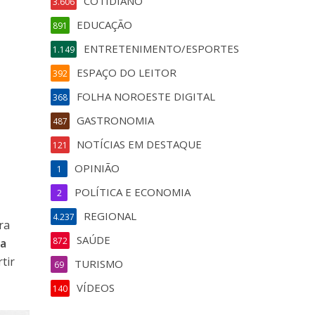
COTIDIANO
3.606
EDUCAÇÃO
891
ENTRETENIMENTO/ESPORTES
1.149
ESPAÇO DO LEITOR
392
FOLHA NOROESTE DIGITAL
368
GASTRONOMIA
487
NOTÍCIAS EM DESTAQUE
121
OPINIÃO
1
POLÍTICA E ECONOMIA
2
REGIONAL
4.237
ra
SAÚDE
872
ia
tir
TURISMO
69
VÍDEOS
140