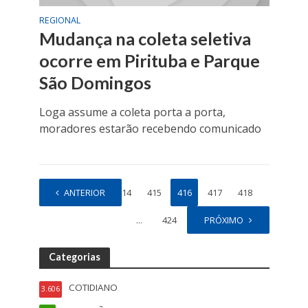
REGIONAL
Mudança na coleta seletiva
ocorre em Pirituba e Parque
São Domingos
Loga assume a coleta porta a porta,
moradores estarão recebendo comunicado
1
ANTERIOR
…
414
415
416
417
418
…
424
PRÓXIMO
Categorias
COTIDIANO
3.606