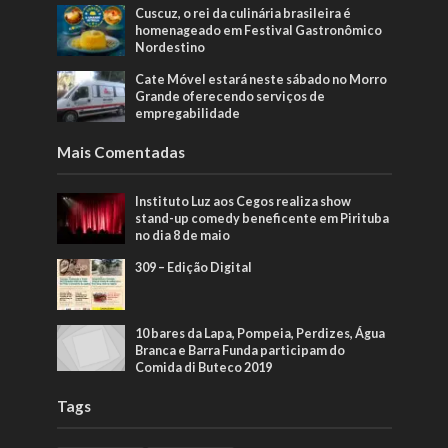
Cuscuz, o rei da culinária brasileira é
homenageado em Festival Gastronômico
Nordestino
Cate Móvel estará neste sábado no Morro
Grande oferecendo serviços de
empregabilidade
Mais Comentadas
Instituto Luz aos Cegos realiza show
stand-up comedy beneficente em Pirituba
no dia 8 de maio
309 – Edição Digital
10 bares da Lapa, Pompeia, Perdizes, Água
Branca e Barra Funda participam do
Comida di Buteco 2019
Tags