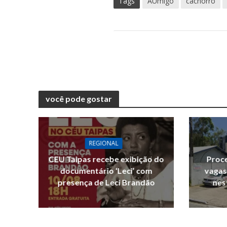
Tags
AUmigo
cachorro
você pode gostar
REGIONAL
CEU Taipas recebe exibição do
Proce
documentário ‘Leci’ com
vagas
presença de Leci Brandão
nes