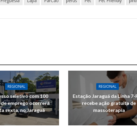
Freguesia
Lapa
ParCão
perus
Pet
Pet Friendly
piri
REGIONAL
REGIONAL
sso seletivo com 100
Estação Jaraguá da Linha 7-
 de emprego ocorrerá
recebe ação gratuita de
ta sexta, no Jaraguá
massoterapia