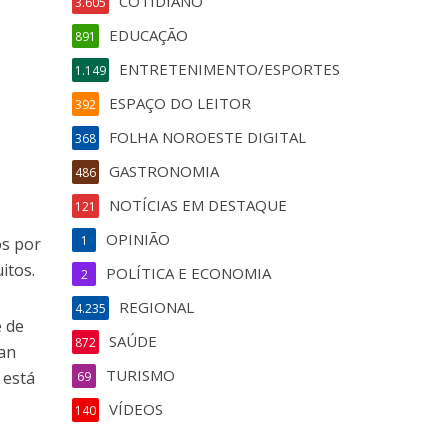
COTIDIANO
3.605
EDUCAÇÃO
891
ENTRETENIMENTO/ESPORTES
1.149
ESPAÇO DO LEITOR
392
FOLHA NOROESTE DIGITAL
368
GASTRONOMIA
486
NOTÍCIAS EM DESTAQUE
121
OPINIÃO
1
os por
itos.
POLÍTICA E ECONOMIA
2
REGIONAL
4.235
é de
SAÚDE
872
can
TURISMO
 está
69
VÍDEOS
140