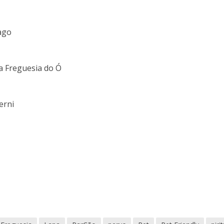
ago
a Freguesia do Ó
erni