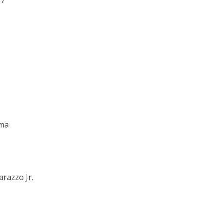
07
ima
razzo Jr.