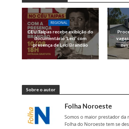
REGIONAL
CEU Taipas recebe exibição do
Proce
documentário ‘Leci’ com
vagas
presença de Leci Brandão
nes
Sobre o autor
Folha Noroeste
Somos o maior prestador da r
Folha do Noroeste tem se de