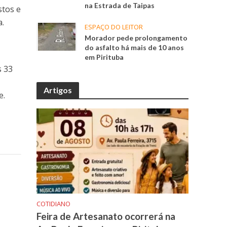
na Estrada de Taipas
stos e
a.
ESPAÇO DO LEITOR
Morador pede prolongamento
do asfalto há mais de 10 anos
em Pirituba
s 33
Artigos
e.
COTIDIANO
Feira de Artesanato ocorrerá na