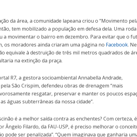
vação da área, a comunidade lapeana criou o “Movimento pel
então, tem mobilizado a população em defesa dela. Uma roda
 a movimentar o bairro em dezembro. Para evitar que o fu
im, os moradores ainda criaram uma página no
Facebook
. Ne
o equivale à destruição de três mil metros quadrados de ár
ultaria na extinção da praça.
ortal R7, a gestora socioambiental Annabella Andrade,
pela São Crispim, defendeu obras de drenagem “mais
rvorosamente resgatar, preservar e manter os poucos espa
e as águas subterrâneas da nossa cidade”.
iscinão é a melhor saída contra as enchentes? Com certeza, é
or Ângelo Filardo, da FAU-USP, é preciso melhorar o conceit
não pode ser penalizada”. “Quem imaginava que ganharia um