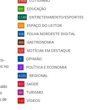
COTIDIANO
3.605
EDUCAÇÃO
891
ENTRETENIMENTO/ESPORTES
1.149
ESPAÇO DO LEITOR
392
FOLHA NOROESTE DIGITAL
368
GASTRONOMIA
486
NOTÍCIAS EM DESTAQUE
121
OPINIÃO
1
co-
es no
POLÍTICA E ECONOMIA
2
REGIONAL
4.235
SAÚDE
872
lado
TURISMO
do
69
s de
VÍDEOS
140