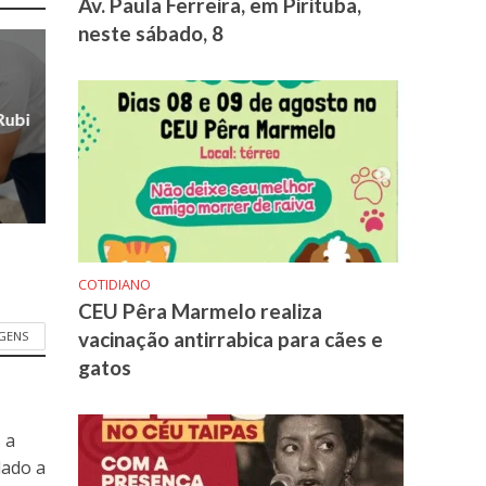
Av. Paula Ferreira, em Pirituba,
neste sábado, 8
Rubi
COTIDIANO
CEU Pêra Marmelo realiza
vacinação antirrabica para cães e
GENS
gatos
 a
dado a