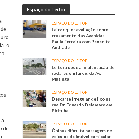
Espaço do Leitor
a
ESPAÇO DO LEITOR
 de
Leitor quer avaliação sobre
cruzamento das Avenidas
turo
Paula Ferreira com Benedito
la, o
Andrade
ea
ESPAÇO DO LEITOR
Leitora pede a implantação de
radares em farois da Av.
Mutinga
ESPAÇO DO LEITOR
ços
Descarte irregular de lixo na
rua Dr. Eduardo Delamare em
Pirituba
 a
ESPAÇO DO LEITOR
o de
Ônibus dificulta passagem de
a
veículos de imóvel particular