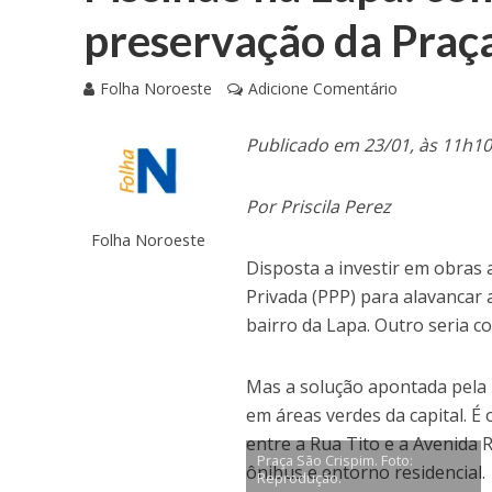
preservação da Praç
Folha Noroeste
Adicione Comentário
Publicado em 23/01, às 11h1
Por Priscila Perez
Folha Noroeste
Disposta a investir em obras
Privada (PPP) para alavancar 
bairro da Lapa. Outro seria c
Mas a solução apontada pela P
em áreas verdes da capital. É
entre a Rua Tito e a Avenida 
Praça São Crispim. Foto:
ônibus e entorno residencial.
Reprodução.