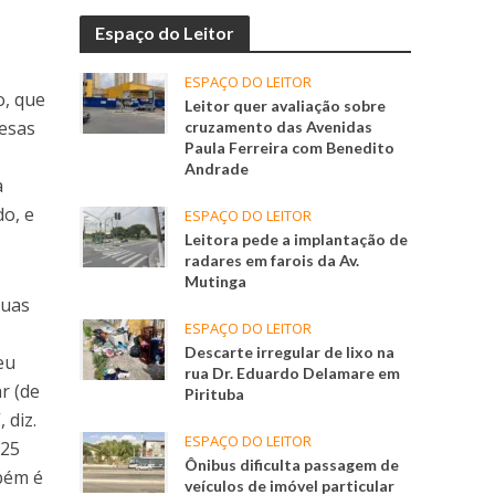
Espaço do Leitor
ESPAÇO DO LEITOR
o, que
Leitor quer avaliação sobre
resas
cruzamento das Avenidas
Paula Ferreira com Benedito
Andrade
a
o, e
ESPAÇO DO LEITOR
Leitora pede a implantação de
radares em farois da Av.
Mutinga
ruas
ESPAÇO DO LEITOR
Descarte irregular de lixo na
eu
rua Dr. Eduardo Delamare em
r (de
Pirituba
 diz.
ESPAÇO DO LEITOR
 25
Ônibus dificulta passagem de
mbém é
veículos de imóvel particular