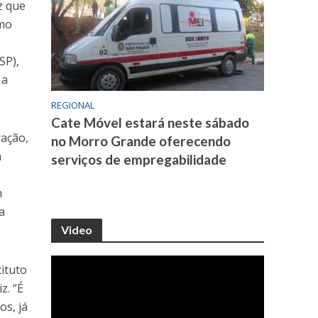
z que
smo
SP),
 a
REGIONAL
Cate Móvel estará neste sábado
ração,
no Morro Grande oferecendo
a
serviços de empregabilidade
a
m
a
Video
ituto
z. “É
os, já