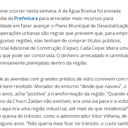
deve ocorrer nesta semana. A da Água Branca foi enviada
aída da
Prefeitura
para arrecadar mais recursos para
culdade em fazer avançar o Plano Municipal de Desestatizaçã
s operações urbanas são regras que preveem que, para emp
umas regiões, elas tenham de comprar títulos públicos,
cial Adicional de Construção (Cepac). Cada Cepac libera um
que pode ser construída. O dinheiro arrecadado é carimbad
reviamente planejadas dentro da região.
de as avenidas com grandes prédios de vidro convivem com 
é bem recebido. Morador do entorno “desde que nasceu”, o
 anos, acha “positiva” a transformação da região. “Quando 
os da Chucri Zaidan não existiam, era uma via para ir e volta
 aqui era uma região industrial, até mais do que residencial”,
queixa do trânsito, como o administrador Vitor Vilhena, de
lguns anos. “Não queria mais ficar no trânsito, o custo ta