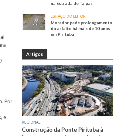
na Estrada de Taipas
ESPAÇO DO LEITOR
Morador pede prolongamento
do asfalto há mais de 10 anos
em Pirituba
ai
ara
Artigos
9
o. Por
, e
REGIONAL
Construção da Ponte Pirituba à