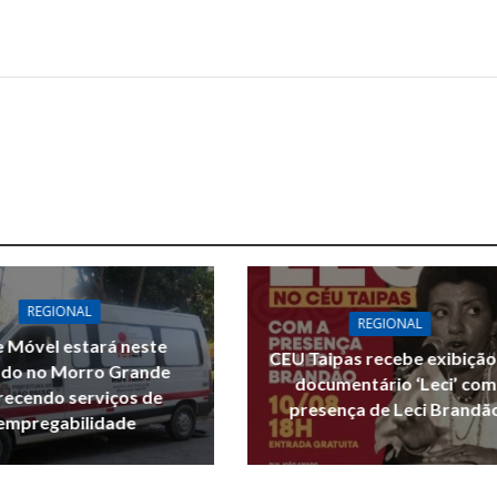
REGIONAL
REGIONAL
 Móvel estará neste
CEU Taipas recebe exibição
do no Morro Grande
documentário ‘Leci’ com
recendo serviços de
presença de Leci Brandã
empregabilidade