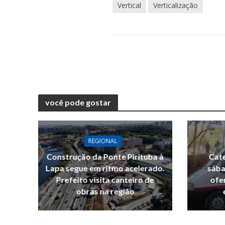
Vertical
Verticalização
você pode gostar
REGIONAL
Construção da Ponte Pirituba à
Cate
Lapa segue em ritmo acelerado.
sába
Prefeito visita canteiro de
ofe
obras na região