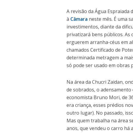
A revisão da Água Espraiada 
à
Câmara
neste mês. É uma s
investimentos, diante da difi
privatizará bens públicos. A
erguerem arranha-céus em alg
chamados Certificado de Poten
determinada metragem a mais 
só pode ser usado em obras p
Na área da Chucri Zaidan, on
de sobrados, o adensamento 
economista Bruno Mori, de 36
era criança, esses prédios nov
outro lugar). No passado, isso
Mas quem trabalha na área se 
anos, que vendeu o carro há a