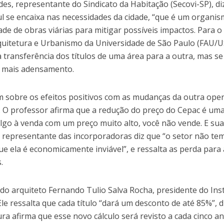
s, representante do Sindicato da Habitação (Secovi-SP), di
ul se encaixa nas necessidades da cidade, “que é um organi
ade de obras viárias para mitigar possíveis impactos. Para o
quitetura e Urbanismo da Universidade de São Paulo (FAU/U
 transferência dos títulos de uma área para a outra, mas se
e mais adensamento.
 sobre os efeitos positivos com as mudanças da outra ope
. O professor afirma que a redução do preço do Cepac é um
algo à venda com um preço muito alto, você não vende. E su
O representante das incorporadoras diz que “o setor não te
e ela é economicamente inviável”, e ressalta as perda para 
.
do arquiteto Fernando Tulio Salva Rocha, presidente do Inst
Ele ressalta que cada título “dará um desconto de até 85%”, di
tura afirma que esse novo cálculo será revisto a cada cinco an