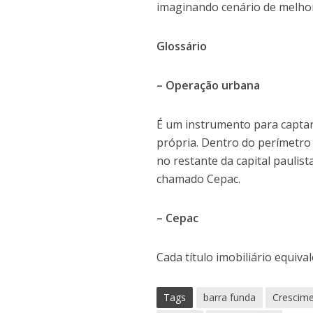
imaginando cenário de melho
Glossário
– Operação urbana
É um instrumento para captar 
própria. Dentro do perímetro 
no restante da capital paulis
chamado Cepac.
– Cepac
Cada título imobiliário equiv
Tags
barra funda
Crescim