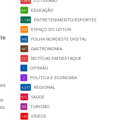
COTIDIANO
3.606
EDUCAÇÃO
891
ENTRETENIMENTO/ESPORTES
1.149
ESPAÇO DO LEITOR
392
ste
FOLHA NOROESTE DIGITAL
368
GASTRONOMIA
487
NOTÍCIAS EM DESTAQUE
121
OPINIÃO
1
POLÍTICA E ECONOMIA
2
nos
REGIONAL
4.237
SAÚDE
872
no
TURISMO
nos
69
VÍDEOS
140