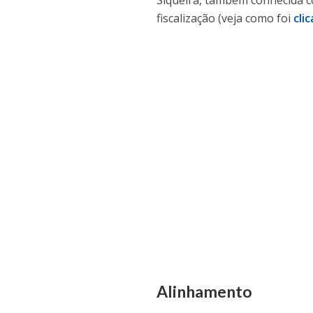
Siqueira, também conhecida 
fiscalização (veja como foi
cli
Tocador
Media error: Format(s) not suppor
de
vídeo
Fazer download do arquivo: https://folha
Alinhamento