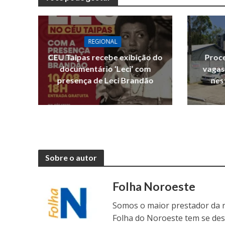
REGIONAL
CEU Taipas recebe exibição do
Proce
documentário ‘Leci’ com
vagas
presença de Leci Brandão
nes
Sobre o autor
Folha Noroeste
Somos o maior prestador da r
Folha do Noroeste tem se de