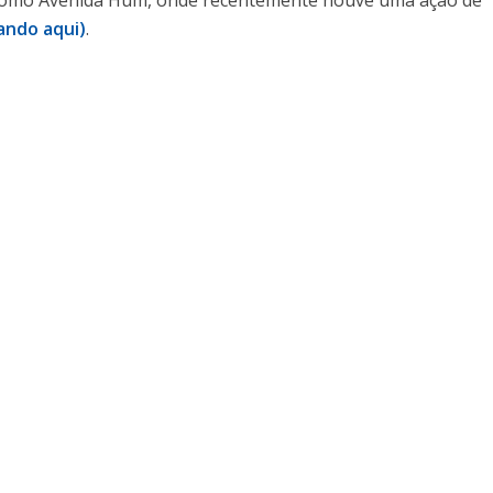
como Avenida Hum, onde recentemente houve uma ação de
cando aqui)
.
ted or source(s) not found
noroeste.com.br/storage/2022/09/Avenida-Hum.mp4?_=1