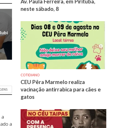
Av. Paula Ferreira, em Pirituba,
neste sábado, 8
Rubi
COTIDIANO
CEU Pêra Marmelo realiza
vacinação antirrabica para cães e
GENS
gatos
 a
dado a