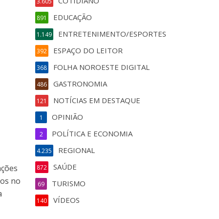
COTIDIANO
3.605
EDUCAÇÃO
891
ENTRETENIMENTO/ESPORTES
1.149
ESPAÇO DO LEITOR
392
FOLHA NOROESTE DIGITAL
368
GASTRONOMIA
486
NOTÍCIAS EM DESTAQUE
121
OPINIÃO
1
POLÍTICA E ECONOMIA
2
REGIONAL
4.235
SAÚDE
ações
872
cos no
TURISMO
69
a
VÍDEOS
140