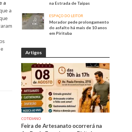
e a
na Estrada de Taipas
 que a
ESPAÇO DO LEITOR
 que
Morador pede prolongamento
braram
do asfalto há mais de 10 anos
em Pirituba
ros
 e
Artigos
COTIDIANO
Feira de Artesanato ocorrerá na