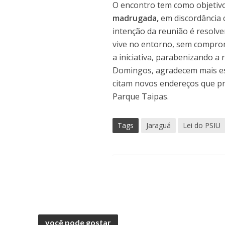
O encontro tem como objetiv
madrugada,
em discordância 
intenção da reunião é resolv
vive no entorno, sem comprom
a iniciativa, parabenizando 
Domingos, agradecem mais est
citam novos endereços que pre
Parque Taipas.
Tags
Jaraguá
Lei do PSIU
você pode gostar