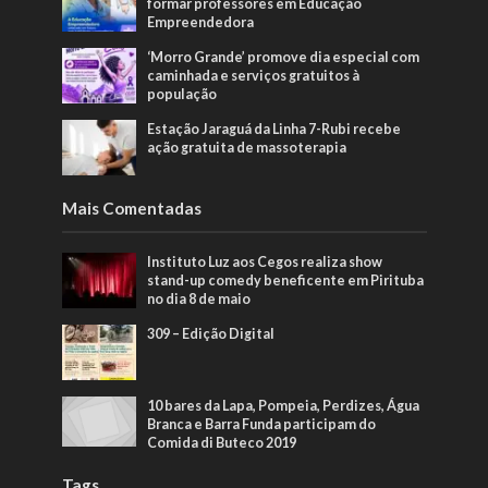
formar professores em Educação
Empreendedora
‘Morro Grande’ promove dia especial com
caminhada e serviços gratuitos à
população
Estação Jaraguá da Linha 7-Rubi recebe
ação gratuita de massoterapia
Mais Comentadas
Instituto Luz aos Cegos realiza show
stand-up comedy beneficente em Pirituba
no dia 8 de maio
309 – Edição Digital
10 bares da Lapa, Pompeia, Perdizes, Água
Branca e Barra Funda participam do
Comida di Buteco 2019
Tags