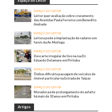
Espaço do Leitor
ESPAÇO DO LEITOR
Leitor quer avaliação sobre cruzamento
das Avenidas Paula Ferreira com Benedito
Andrade
ESPAÇO DO LEITOR
Leitora pede a implantação de radares em
farois da Av. Mutinga
ESPAÇO DO LEITOR
Descarte irregular de lixo na rua Dr.
Eduardo Delamare em Pirituba
ESPAÇO DO LEITOR
Ônibus dificulta passagem de veículos de
imóvel particular na Estrada de Taipas
ESPAÇO DO LEITOR
Morador pede prolongamento do asfalto
há mais de 10 anos em Pirituba
Artigos