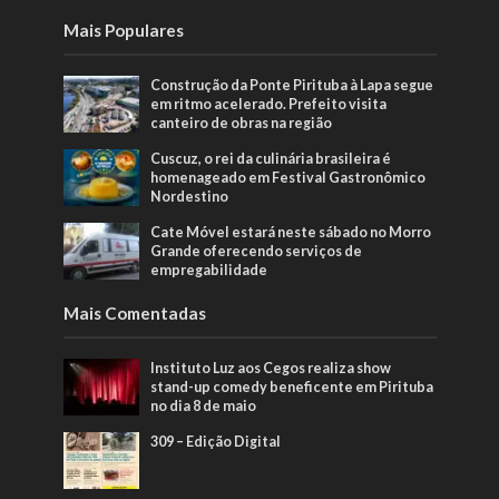
Mais Populares
Construção da Ponte Pirituba à Lapa segue
em ritmo acelerado. Prefeito visita
canteiro de obras na região
Cuscuz, o rei da culinária brasileira é
homenageado em Festival Gastronômico
Nordestino
Cate Móvel estará neste sábado no Morro
Grande oferecendo serviços de
empregabilidade
Mais Comentadas
Instituto Luz aos Cegos realiza show
stand-up comedy beneficente em Pirituba
no dia 8 de maio
309 – Edição Digital