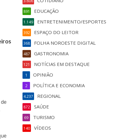
COTIDIANO
3.606
EDUCAÇÃO
891
ENTRETENIMENTO/ESPORTES
1.149
ESPAÇO DO LEITOR
392
eiros
FOLHA NOROESTE DIGITAL
368
GASTRONOMIA
487
NOTÍCIAS EM DESTAQUE
121
OPINIÃO
1
POLÍTICA E ECONOMIA
2
REGIONAL
4.237
 de
SAÚDE
872
m
TURISMO
69
VÍDEOS
140
que