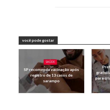
você pode gostar
SAÚDE
Pref
SP recomenda vacinação após
gratuit
registro de 13 casos de
para cr
sarampo