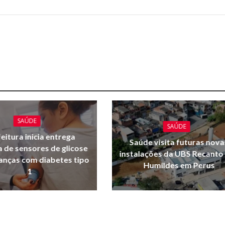
SAÚDE
SAÚDE
eitura inicia entrega
Saúde visita futuras nova
a de sensores de glicose
instalações da UBS Recanto
ianças com diabetes tipo
Humildes em Perus
1