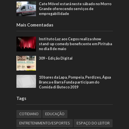
Cate Móvel estará neste sábado no Morro
Grande oferecendo serviços de
empregabilidade
Mais Comentadas
Instituto Luz aos Cegos realiza show
stand-up comedy beneficente em Pirituba
no dia 8 de maio
309 – Edição Digital
10 bares da Lapa, Pompeia, Perdizes, Água
Branca e Barra Funda participam do
Comida di Buteco 2019
Tags
COTIDIANO
EDUCAÇÃO
ENTRETENIMENTO/ESPORTES
ESPAÇO DO LEITOR