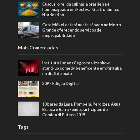
Cuscuz, o rei da culinária brasileira é
homenageado em Festival Gastronômico
Nordestino
Cate Móvel estará neste sábado no Morro
Grande oferecendo serviços de
empregabilidade
Mais Comentadas
Instituto Luz aos Cegos realiza show
stand-up comedy beneficente em Pirituba
no dia 8 de maio
309 – Edição Digital
10 bares da Lapa, Pompeia, Perdizes, Água
Branca e Barra Funda participam do
Comida di Buteco 2019
Tags