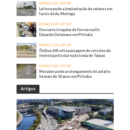
ESPAÇO DO LEITOR
Leitora pede a implantação de radares em
farois da Av. Mutinga
ESPAÇO DO LEITOR
Descarte irregular de lixo na rua Dr.
Eduardo Delamare em Pirituba
ESPAÇO DO LEITOR
Ônibus dificulta passagem de veículos de
imóvel particular na Estrada de Taipas
ESPAÇO DO LEITOR
Morador pede prolongamento do asfalto
há mais de 10 anos em Pirituba
Artigos