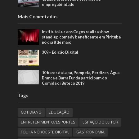
empregabilidade
Mais Comentadas
Instituto Luz aos Cegos realiza show
stand-up comedy beneficente em Pirituba
no dia 8 de maio
309 – Edição Digital
10 bares da Lapa, Pompeia, Perdizes, Água
Branca e Barra Funda participam do
Comida di Buteco 2019
Tags
COTIDIANO
EDUCAÇÃO
ENTRETENIMENTO/ESPORTES
ESPAÇO DO LEITOR
FOLHA NOROESTE DIGITAL
GASTRONOMIA