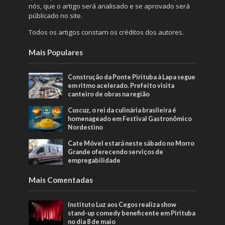
nós, que o artigo será analisado e se aprovado será
públicado no site.
Todos os artigos constam os créditos dos autores.
Mais Populares
Construção da Ponte Pirituba à Lapa segue
em ritmo acelerado. Prefeito visita
canteiro de obras na região
Cuscuz, o rei da culinária brasileira é
homenageado em Festival Gastronômico
Nordestino
Cate Móvel estará neste sábado no Morro
Grande oferecendo serviços de
empregabilidade
Mais Comentadas
Instituto Luz aos Cegos realiza show
stand-up comedy beneficente em Pirituba
no dia 8 de maio