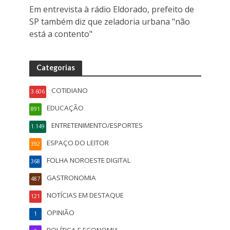
Em entrevista à rádio Eldorado, prefeito de
SP também diz que zeladoria urbana "não
está a contento"
Categorias
COTIDIANO
3.606
EDUCAÇÃO
891
ENTRETENIMENTO/ESPORTES
1.149
ESPAÇO DO LEITOR
392
FOLHA NOROESTE DIGITAL
368
GASTRONOMIA
487
NOTÍCIAS EM DESTAQUE
121
OPINIÃO
1