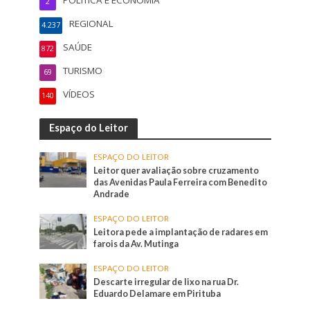
POLÍTICA E ECONOMIA
2
REGIONAL
4.237
SAÚDE
872
TURISMO
69
VÍDEOS
140
Espaço do Leitor
ESPAÇO DO LEITOR
Leitor quer avaliação sobre cruzamento
das Avenidas Paula Ferreira com Benedito
Andrade
ESPAÇO DO LEITOR
Leitora pede a implantação de radares em
farois da Av. Mutinga
ESPAÇO DO LEITOR
Descarte irregular de lixo na rua Dr.
Eduardo Delamare em Pirituba