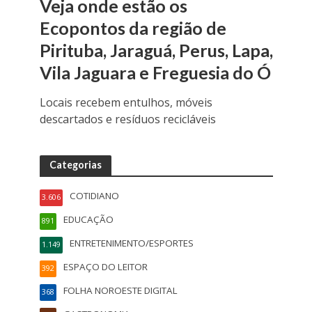
Veja onde estão os
Ecopontos da região de
Pirituba, Jaraguá, Perus, Lapa,
Vila Jaguara e Freguesia do Ó
Locais recebem entulhos, móveis
descartados e resíduos recicláveis
Categorias
COTIDIANO
3.606
EDUCAÇÃO
891
ENTRETENIMENTO/ESPORTES
1.149
ESPAÇO DO LEITOR
392
FOLHA NOROESTE DIGITAL
368