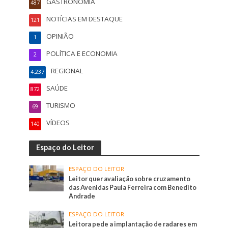
GASTRONOMIA
487
NOTÍCIAS EM DESTAQUE
121
OPINIÃO
1
POLÍTICA E ECONOMIA
2
REGIONAL
4.237
SAÚDE
872
TURISMO
69
VÍDEOS
140
Espaço do Leitor
ESPAÇO DO LEITOR
Leitor quer avaliação sobre cruzamento
das Avenidas Paula Ferreira com Benedito
Andrade
ESPAÇO DO LEITOR
Leitora pede a implantação de radares em