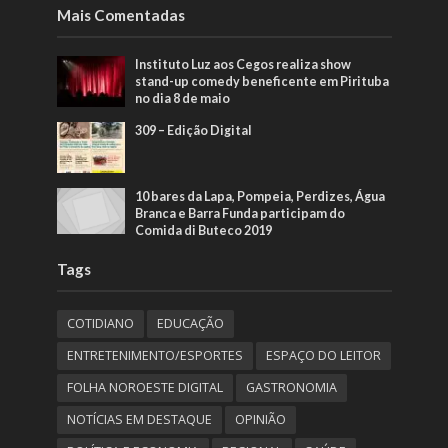
Mais Comentadas
Instituto Luz aos Cegos realiza show
stand-up comedy beneficente em Pirituba
no dia 8 de maio
309 – Edição Digital
10 bares da Lapa, Pompeia, Perdizes, Água
Branca e Barra Funda participam do
Comida di Buteco 2019
Tags
COTIDIANO
EDUCAÇÃO
ENTRETENIMENTO/ESPORTES
ESPAÇO DO LEITOR
FOLHA NOROESTE DIGITAL
GASTRONOMIA
NOTÍCIAS EM DESTAQUE
OPINIÃO