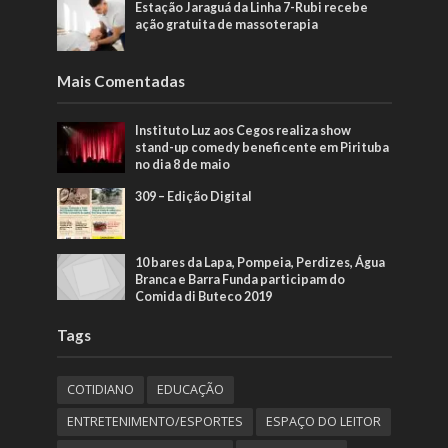
Estação Jaraguá da Linha 7-Rubi recebe
ação gratuita de massoterapia
Mais Comentadas
Instituto Luz aos Cegos realiza show
stand-up comedy beneficente em Pirituba
no dia 8 de maio
309 – Edição Digital
10 bares da Lapa, Pompeia, Perdizes, Água
Branca e Barra Funda participam do
Comida di Buteco 2019
Tags
COTIDIANO
EDUCAÇÃO
ENTRETENIMENTO/ESPORTES
ESPAÇO DO LEITOR