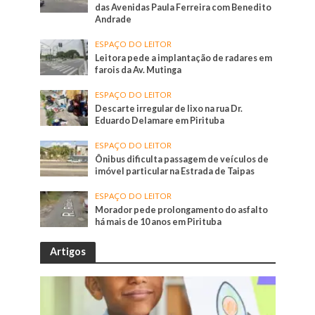
das Avenidas Paula Ferreira com Benedito
Andrade
ESPAÇO DO LEITOR
Leitora pede a implantação de radares em
farois da Av. Mutinga
ESPAÇO DO LEITOR
Descarte irregular de lixo na rua Dr.
Eduardo Delamare em Pirituba
ESPAÇO DO LEITOR
Ônibus dificulta passagem de veículos de
imóvel particular na Estrada de Taipas
ESPAÇO DO LEITOR
Morador pede prolongamento do asfalto
há mais de 10 anos em Pirituba
Artigos