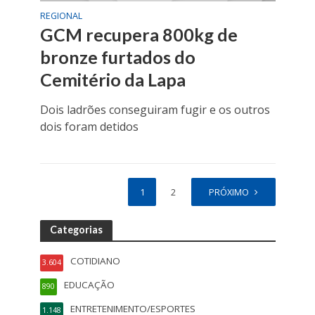
REGIONAL
GCM recupera 800kg de
bronze furtados do
Cemitério da Lapa
Dois ladrões conseguiram fugir e os outros
dois foram detidos
1
2
PRÓXIMO
Categorias
COTIDIANO
3.604
EDUCAÇÃO
890
ENTRETENIMENTO/ESPORTES
1.148