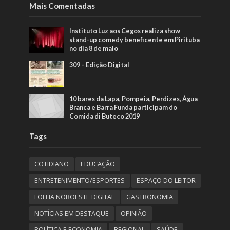
Mais Comentadas
Instituto Luz aos Cegos realiza show
stand-up comedy beneficente em Pirituba
no dia 8 de maio
309 – Edição Digital
10 bares da Lapa, Pompeia, Perdizes, Água
Branca e Barra Funda participam do
Comida di Buteco 2019
Tags
COTIDIANO
EDUCAÇÃO
ENTRETENIMENTO/ESPORTES
ESPAÇO DO LEITOR
FOLHA NOROESTE DIGITAL
GASTRONOMIA
NOTÍCIAS EM DESTAQUE
OPINIÃO
POLÍTICA E ECONOMIA
REGIONAL
SAÚDE