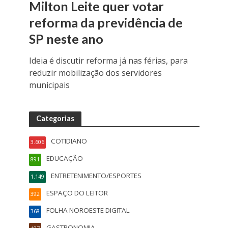
Milton Leite quer votar
reforma da previdência de
SP neste ano
Ideia é discutir reforma já nas férias, para
reduzir mobilização dos servidores
municipais
Categorias
COTIDIANO
3.606
EDUCAÇÃO
891
ENTRETENIMENTO/ESPORTES
1.149
ESPAÇO DO LEITOR
392
FOLHA NOROESTE DIGITAL
368
GASTRONOMIA