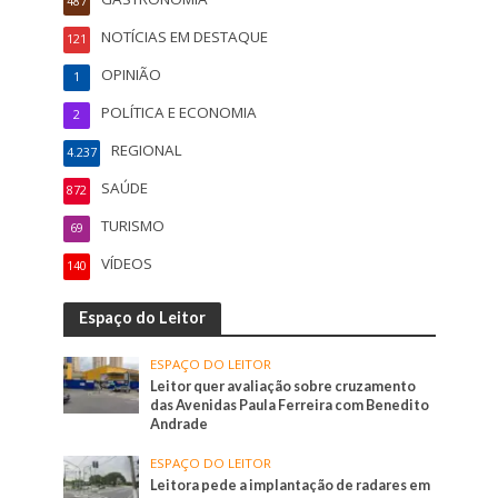
487
NOTÍCIAS EM DESTAQUE
121
OPINIÃO
1
POLÍTICA E ECONOMIA
2
REGIONAL
4.237
SAÚDE
872
TURISMO
69
VÍDEOS
140
Espaço do Leitor
ESPAÇO DO LEITOR
Leitor quer avaliação sobre cruzamento
das Avenidas Paula Ferreira com Benedito
Andrade
ESPAÇO DO LEITOR
Leitora pede a implantação de radares em