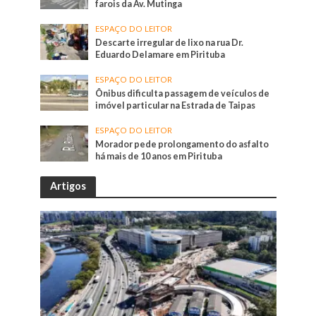
farois da Av. Mutinga
ESPAÇO DO LEITOR
Descarte irregular de lixo na rua Dr.
Eduardo Delamare em Pirituba
ESPAÇO DO LEITOR
Ônibus dificulta passagem de veículos de
imóvel particular na Estrada de Taipas
ESPAÇO DO LEITOR
Morador pede prolongamento do asfalto
há mais de 10 anos em Pirituba
Artigos