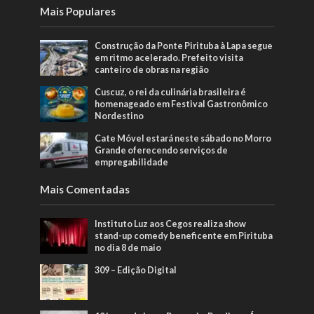
Mais Populares
Construção da Ponte Pirituba à Lapa segue
em ritmo acelerado. Prefeito visita
canteiro de obras na região
Cuscuz, o rei da culinária brasileira é
homenageado em Festival Gastronômico
Nordestino
Cate Móvel estará neste sábado no Morro
Grande oferecendo serviços de
empregabilidade
Mais Comentadas
Instituto Luz aos Cegos realiza show
stand-up comedy beneficente em Pirituba
no dia 8 de maio
309 – Edição Digital