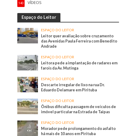
VÍDEOS
140
Espaço do Leitor
ESPAÇO DO LEITOR
Leitor quer avaliação sobre cruzamento
das Avenidas Paula Ferreira com Benedito
Andrade
ESPAÇO DO LEITOR
Leitora pede a implantação de radares em
farois da Av. Mutinga
ESPAÇO DO LEITOR
Descarte irregular de lixo na rua Dr.
Eduardo Delamare em Pirituba
ESPAÇO DO LEITOR
Ônibus dificulta passagem de veículos de
imóvel particular na Estrada de Taipas
ESPAÇO DO LEITOR
Morador pede prolongamento do asfalto
há mais de 10 anos em Pirituba