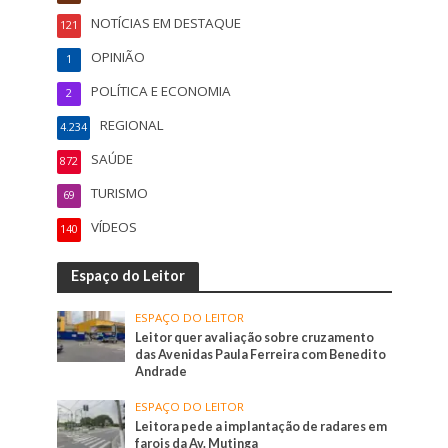
NOTÍCIAS EM DESTAQUE
121
OPINIÃO
1
POLÍTICA E ECONOMIA
2
REGIONAL
4.234
SAÚDE
872
TURISMO
69
VÍDEOS
140
Espaço do Leitor
ESPAÇO DO LEITOR
Leitor quer avaliação sobre cruzamento
das Avenidas Paula Ferreira com Benedito
Andrade
ESPAÇO DO LEITOR
Leitora pede a implantação de radares em
farois da Av. Mutinga