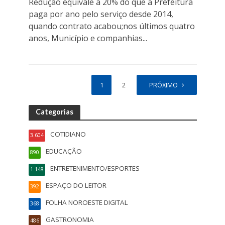
Redução equivale a 20% do que a Prefeitura
paga por ano pelo serviço desde 2014,
quando contrato acabou;nos últimos quatro
anos, Município e companhias...
1
2
PRÓXIMO
Categorias
COTIDIANO
3.604
EDUCAÇÃO
890
ENTRETENIMENTO/ESPORTES
1.148
ESPAÇO DO LEITOR
392
FOLHA NOROESTE DIGITAL
368
GASTRONOMIA
486