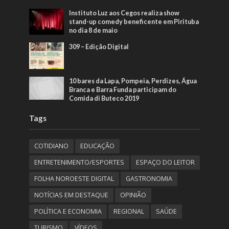
Instituto Luz aos Cegos realiza show
stand-up comedy beneficente em Pirituba
no dia 8 de maio
309 – Edição Digital
10 bares da Lapa, Pompeia, Perdizes, Água
Branca e Barra Funda participam do
Comida di Buteco 2019
Tags
COTIDIANO
EDUCAÇÃO
ENTRETENIMENTO/ESPORTES
ESPAÇO DO LEITOR
FOLHA NOROESTE DIGITAL
GASTRONOMIA
NOTÍCIAS EM DESTAQUE
OPINIÃO
POLÍTICA E ECONOMIA
REGIONAL
SAÚDE
TURISMO
VÍDEOS