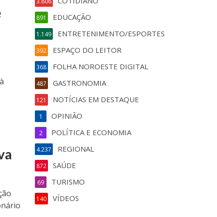
COTIDIANO
3.606
e
EDUCAÇÃO
891
ENTRETENIMENTO/ESPORTES
1.149
ESPAÇO DO LEITOR
392
FOLHA NOROESTE DIGITAL
368
 à
GASTRONOMIA
487
NOTÍCIAS EM DESTAQUE
121
OPINIÃO
1
POLÍTICA E ECONOMIA
2
REGIONAL
4.237
iva
SAÚDE
872
TURISMO
69
ação
VÍDEOS
140
onário