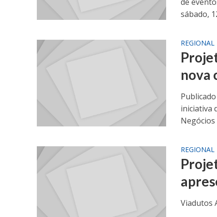
de evento
sábado, 12
REGIONAL
Proje
nova 
Publicado
iniciativa
Negócios e
REGIONAL
Proje
apres
Viadutos 