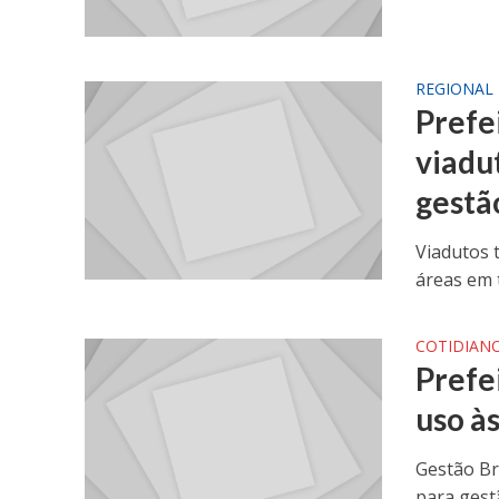
REGIONAL
Prefe
viadu
gestã
Viadutos 
áreas em 
COTIDIAN
Prefe
uso à
Gestão Br
para gestã