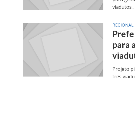
viadutos...
REGIONAL
Prefe
para 
viadu
Projeto p
três viad