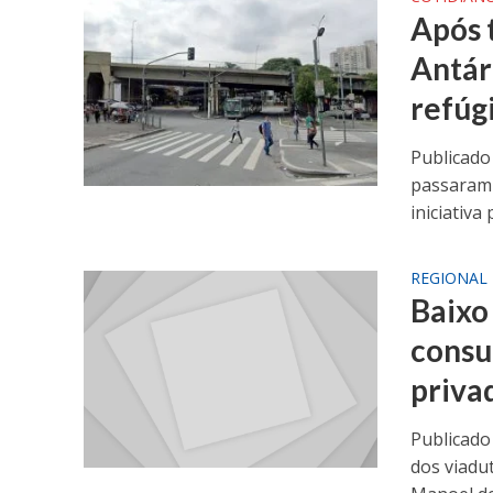
Após 
Antár
refúg
Publicado
passaram 
iniciativa 
REGIONAL
Baixo
consul
priva
Publicado 
dos viadu