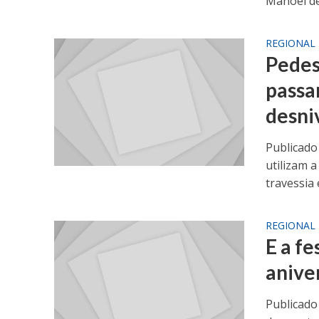
Manoel de.
REGIONAL
Pedes
passa
desni
Publicado
utilizam 
travessia e
REGIONAL
E a fe
anive
Publicado