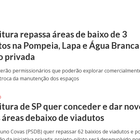
itura repassa áreas de baixo de 3
tos na Pompeia, Lapa e Água Branca
o privada
terão permissionários que poderão explorar comercialment
troca da manutenção dos espaços
O
itura de SP quer conceder e dar nov
s áreas debaixo de viadutos
uno Covas (PSDB) quer repassar 62 baixios de viadutos e p
o da iniciativa privada; projeto-piloto será desenvolvido no