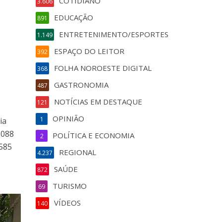
COTIDIANO
3.606
EDUCAÇÃO
891
ENTRETENIMENTO/ESPORTES
1.149
ESPAÇO DO LEITOR
392
FOLHA NOROESTE DIGITAL
368
GASTRONOMIA
487
NOTÍCIAS EM DESTAQUE
121
OPINIÃO
1
ia
.088
POLÍTICA E ECONOMIA
2
.585
REGIONAL
4.237
SAÚDE
872
TURISMO
69
VÍDEOS
140