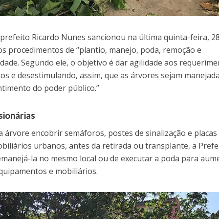
o prefeito Ricardo Nunes sancionou na última quinta-feira, 2
a dos procedimentos de “plantio, manejo, poda, remoção e
idade. Segundo ele, o objetivo é dar agilidade aos requerime
tos e desestimulando, assim, que as árvores sejam manejad
ntimento do poder público.”
sionárias
 árvore encobrir semáforos, postes de sinalização e placas
iliários urbanos, antes da retirada ou transplante, a Prefe
 remanejá-la no mesmo local ou de executar a poda para aum
equipamentos e mobiliários.