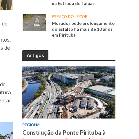
na Estrada de Taipas
ESPAÇO DO LEITOR
8 de
Morador pede prolongamento
do asfalto há mais de 10 anos
em Pirituba
ntos,
as de
Artigos
 de
itura
entar
REGIONAL
Construção da Ponte Pirituba à