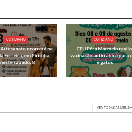
COTIDIANO
COTIDIANO
e Artesanato ocorrerá na
CEU Pêra Marmelo realiz
la Ferreira, em Pirituba,
vacinação antirrabica para 
neste sábado, 8
e gatos
VER TODAS AS MENSA