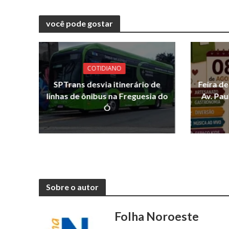
você pode gostar
COTIDIANO
SPTrans desvia itinerário de
Feira d
linhas de ônibus na Freguesia do
Av. Pau
Ó
Sobre o autor
Folha Noroeste