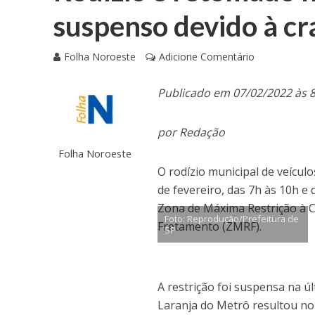
suspenso devido à cr
Folha Noroeste
Adicione Comentário
Publicado em 07/02/2022 às 
por Redação
Folha Noroeste
O rodízio municipal de veículo
de fevereiro, das 7h às 10h e
Zona de Máxima Restrição à 
Foto: Reprodução/Prefeitura de
Fretamento (ZMRF).
SP
A restrição foi suspensa na ú
Laranja do Metrô resultou no