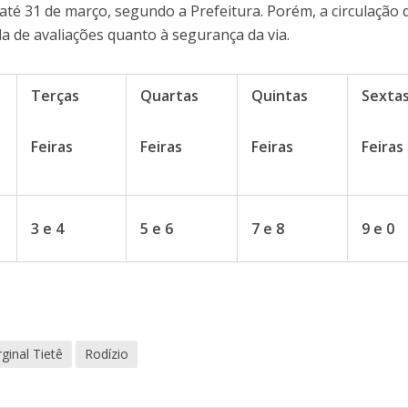
a até 31 de março, segundo a Prefeitura. Porém, a circulação 
a de avaliações quanto à segurança da via.
Terças
Quartas
Quintas
Sexta
Feiras
Feiras
Feiras
Feiras
3 e 4
5 e 6
7 e 8
9 e 0
ginal Tietê
Rodízio