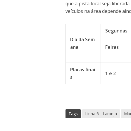
que a pista local seja liberad
veículos na área depende aind
Segundas
Dia da Sem
ana
Feiras
Placas finai
1 e 2
s
Tags
Linha 6 - Laranja
Mar