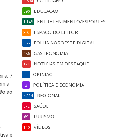
COTIDIANO
3.604
EDUCAÇÃO
890
ENTRETENIMENTO/ESPORTES
1.148
ESPAÇO DO LEITOR
392
FOLHA NOROESTE DIGITAL
368
GASTRONOMIA
486
NOTÍCIAS EM DESTAQUE
121
OPINIÃO
1
ira, 7
ém a
POLÍTICA E ECONOMIA
2
ção ao
REGIONAL
4.234
SAÚDE
872
TURISMO
69
-
VÍDEOS
140
tiva é