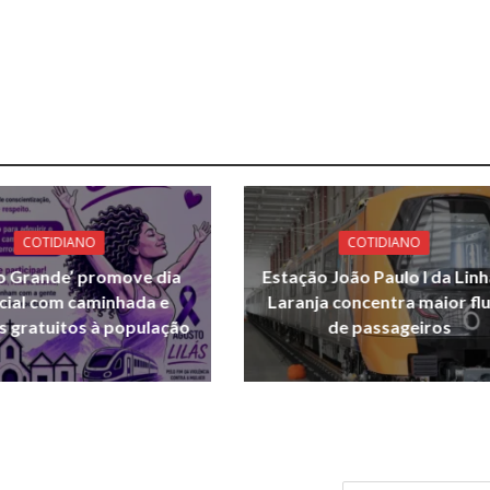
COTIDIANO
COTIDIANO
o Grande’ promove dia
Estação João Paulo I da Linh
cial com caminhada e
Laranja concentra maior fl
s gratuitos à população
de passageiros