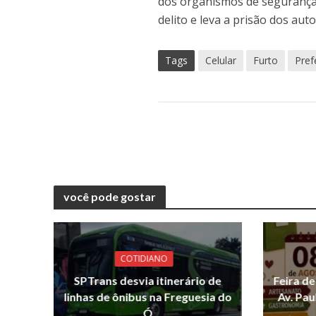
dos organismos de segurança.
delito e leva a prisão dos auto
Tags
Celular
Furto
Pref
você pode gostar
COTIDIANO
SPTrans desvia itinerário de
Feira d
linhas de ônibus na Freguesia do
Av. Pau
Ó