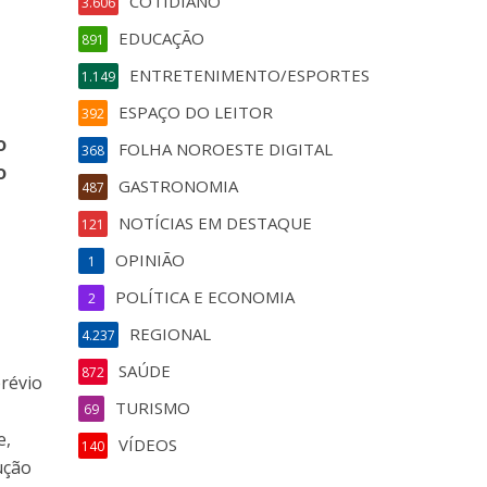
COTIDIANO
3.606
EDUCAÇÃO
891
ENTRETENIMENTO/ESPORTES
1.149
ESPAÇO DO LEITOR
392
o
FOLHA NOROESTE DIGITAL
368
o
GASTRONOMIA
487
NOTÍCIAS EM DESTAQUE
121
OPINIÃO
1
POLÍTICA E ECONOMIA
2
REGIONAL
4.237
SAÚDE
872
prévio
TURISMO
69
e,
VÍDEOS
140
ução