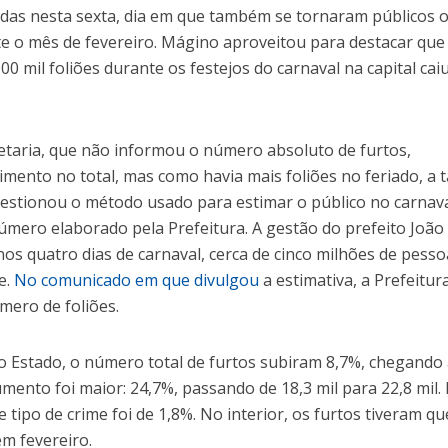
das nesta sexta, dia em que também se tornaram públicos 
te o mês de fevereiro. Mágino aproveitou para destacar que
100 mil foliões durante os festejos do carnaval na capital cai
retaria, que não informou o número absoluto de furtos,
mento no total, mas como havia mais foliões no feriado, a 
uestionou o método usado para estimar o público no carnava
úmero elaborado pela Prefeitura. A gestão do prefeito João
os quatro dias de carnaval, cerca de cinco milhões de pess
e.
No comunicado em que divulgou
a estimativa, a Prefeitur
ero de foliões.
o Estado, o número total de furtos subiram 8,7%, chegando
aumento foi maior: 24,7%, passando de 18,3 mil para 22,8 mil.
 tipo de crime foi de 1,8%. No interior, os furtos tiveram q
em fevereiro.