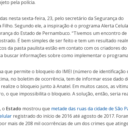
eto pela polícia.
as nesta sexta-feira, 23, pelo secretário da Segurança do
Filho. Segundo ele, a inspiração é o programa Alerta Celula
gurança do Estado de Pernambuco. “Tivemos um encontro de
ostrado. É bem simples de ser feito e tem um resultado rea
icos da pasta paulista estão em contato com os criadores do
 buscar informações sobre como implementar o programa
ma que permite o bloqueio do IMEI (número de identificação 
vítima, no boletim de ocorrência, tem de informar esse dado d
 realize o bloqueio junto à Anatel. Em muitos casos, as vítim
 o que impossibilita o bloqueio. A solução, então, seria rea
, o
Estado
mostrou que
metade das ruas da cidade de São P
elular
registrado do início de 2016 até agosto de 2017. Fora
 por mais de 208 mil ocorrências de um dos crimes que atin