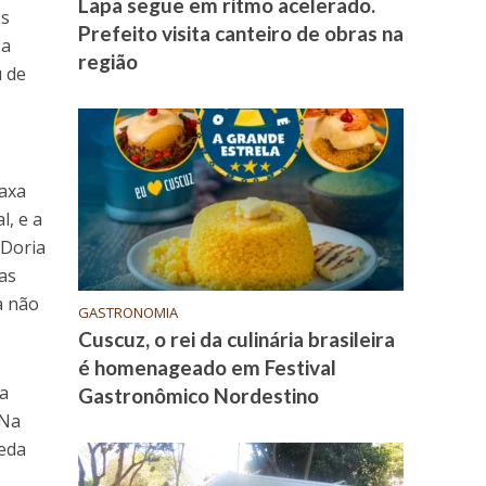
Lapa segue em ritmo acelerado.
os
Prefeito visita canteiro de obras na
 a
região
u de
taxa
l, e a
 Doria
oas
a não
GASTRONOMIA
Cuscuz, o rei da culinária brasileira
é homenageado em Festival
 a
Gastronômico Nordestino
 Na
ueda