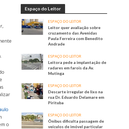
Espaço do Leitor
ESPAÇO DO LEITOR
r,
Leitor quer avaliação sobre
cruzamento das Avenidas
Paula Ferreira com Benedito
lmente
Andrade
.
ESPAÇO DO LEITOR
Leitora pede a implantação de
radares em farois da Av.
do
Mutinga
e
ESPAÇO DO LEITOR
as
Descarte irregular de lixo na
lizar
rua Dr. Eduardo Delamare em
Pirituba
aulo
ESPAÇO DO LEITOR
m
Ônibus dificulta passagem de
gem o
veículos de imóvel particular