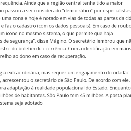
requência. Ainda que a região central tenha tido a maior
ho passou a ser considerado “democrático” por especialistas
de uma zona e hoje é notado em vias de todas as partes da ci
i e faz o cadastro (com os dados pessoais). Em caso de roub
 um ícone no mesmo sistema, o que permite que haja
 de segurança”, disse Mágino. O secretário lembrou que n
gistro do boletim de ocorrência. Com a identificação em mãos
parelho ao dono em caso de recuperação.
gia extraordinária, mas requer um engajamento do cidadão
”, acrescentou o secretário de São Paulo. De acordo com ele,
ara adaptação à realidade populacional do Estado. Enquanto
lhões de habitantes, São Paulo tem 45 milhões. A pasta pla
istema seja adotado.