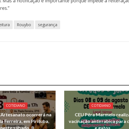
 Mas a notificação é importante porque impede a reiteraçã
res.”
eitura
Rouybo
segurança
COTIDIANO
COTIDIANO
e Artesanato ocorrerá na
CEU Pêra Marmelo realiz
la Ferreira, em Pirituba,
vacinação antirrabica para 
neste sábado, 8
e gatos