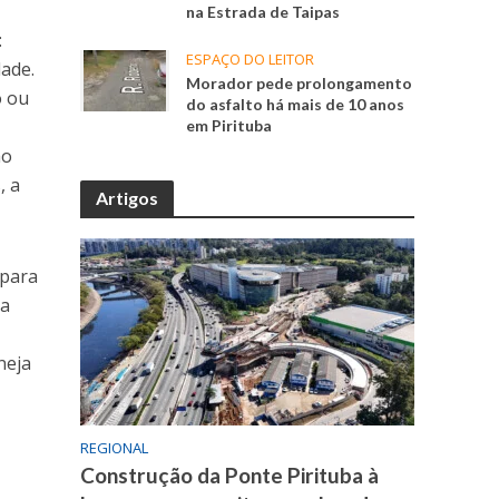
na Estrada de Taipas
:
ESPAÇO DO LEITOR
dade.
Morador pede prolongamento
o ou
do asfalto há mais de 10 anos
em Pirituba
ão
, a
Artigos
 para
 a
neja
REGIONAL
Construção da Ponte Pirituba à