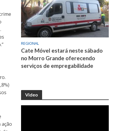
 crime
o
…
es
REGIONAL
.”
Cate Móvel estará neste sábado
no Morro Grande oferecendo
serviços de empregabilidade
ro.
3,8%)
sos
Video
e
a ação