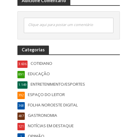
Adicione Comentário
Clique aqui para postar um comentário
Categorias
COTIDIANO
3.606
EDUCAÇÃO
891
ENTRETENIMENTO/ESPORTES
1.149
ESPAÇO DO LEITOR
392
FOLHA NOROESTE DIGITAL
368
GASTRONOMIA
487
NOTÍCIAS EM DESTAQUE
121
OPINIÃO
1