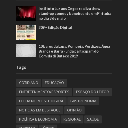
Instituto Luz aos Cegos realiza show
stand-up comedy beneficente em Pirituba
no dia 8 de maio
309 – Edição Digital
10 bares da Lapa, Pompeia, Perdizes, Água
Branca e Barra Funda participam do
Comida di Buteco 2019
Tags
COTIDIANO
EDUCAÇÃO
ENTRETENIMENTO/ESPORTES
ESPAÇO DO LEITOR
FOLHA NOROESTE DIGITAL
GASTRONOMIA
NOTÍCIAS EM DESTAQUE
OPINIÃO
POLÍTICA E ECONOMIA
REGIONAL
SAÚDE