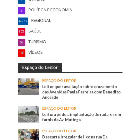
POLÍTICA E ECONOMIA
2
REGIONAL
4.237
SAÚDE
872
TURISMO
69
VÍDEOS
140
Espaço do Leitor
ESPAÇO DO LEITOR
Leitor quer avaliação sobre cruzamento
das Avenidas Paula Ferreira com Benedito
Andrade
ESPAÇO DO LEITOR
Leitora pede a implantação de radares em
farois da Av. Mutinga
ESPAÇO DO LEITOR
Descarte irregular de lixo na rua Dr.