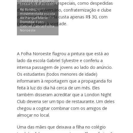
Teixeira de Carvalho
surpresas e eventos especiais, como despedidas
batem papo ao lado
de propaganda
Ao fundo,
de solteiro, aniversário, confraternização e clube
irregular. Foto:
movimentada escola
do uísque. A entrada custa apenas R$ 30, com
Gabriel Cabral/Folha
do Parque Maria
Noroeste
Domitila. Foto:
cerveja gelada à vontade.
Gabriel Cabral/Folha
Noroeste
A Folha Noroeste flagrou a pintura que está ao
lado da escola Gabriel Sylvestre e conferiu a
intensa passagem de jovens ao lado do anúncio.
Os estudantes (todos menores de idade)
informaram à reportagem que a propaganda foi
feita à luz do dia há cerca de um mês. Eles
também disseram acreditar que a London Night
Club deveria ser um tipo de restaurante. Um deles
chegou a cogitar combinar com os amigos de
almoçar no local.
Uma das mães que deixava a filha no colégio