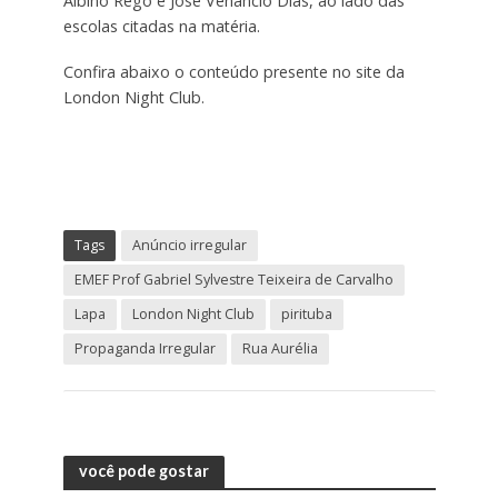
Albino Rêgo e José Venâncio Dias, ao lado das
escolas citadas na matéria.
Confira abaixo o conteúdo presente no site da
London Night Club.
Tags
Anúncio irregular
EMEF Prof Gabriel Sylvestre Teixeira de Carvalho
Lapa
London Night Club
pirituba
Propaganda Irregular
Rua Aurélia
você pode gostar