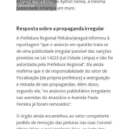
Marginal Tietê sentido Ayrton Senna, a mesma
Gabriel Cabral/Folha
Noroeste
publicidade estampa um muro.
Resposta sobre a propaganda irregular
A Prefeitura Regional Pirituba/Jaraguá informou à
reportagem “que o anúncio em questão trata-se
de uma publicidade irregular passível das sanções
previstas na Lei 14223 (Lei Cidade Limpa) e não foi
autorizada pela Prefeitura Regional”. Ela ainda
reafirma que é de responsabilidade do setor de
Fiscalização [da própria prefeitura] a averiguação
e retirada de tais propagandas. Além disso,
segundo ela, “os anúncios publicitários irregulares
nas avenidas do Anastácio e Avenida Paula
Ferreira já foram removidos”.
O órgão ainda encaminhou ao setor competente
pedido de remoção das pinturas nas ruas Coronel