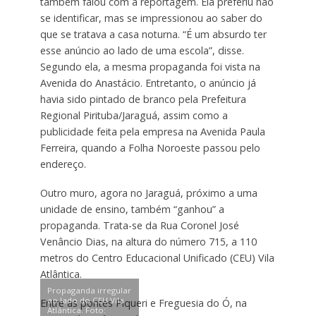
também falou com a reportagem. Ela preferiu não
se identificar, mas se impressionou ao saber do
que se tratava a casa noturna. “É um absurdo ter
esse anúncio ao lado de uma escola”, disse.
Segundo ela, a mesma propaganda foi vista na
Avenida do Anastácio. Entretanto, o anúncio já
havia sido pintado de branco pela Prefeitura
Regional Pirituba/Jaraguá, assim como a
publicidade feita pela empresa na Avenida Paula
Ferreira, quando a Folha Noroeste passou pelo
endereço.
Outro muro, agora no Jaraguá, próximo a uma
unidade de ensino, também “ganhou” a
propaganda. Trata-se da Rua Coronel José
Venâncio Dias, na altura do número 715, a 110
metros do Centro Educacional Unificado (CEU) Vila
Atlântica.
Propaganda irregular
ao lado do CEU Vila
Entre as pontes Piqueri e Freguesia do Ó, na
Atlântica. Foto: