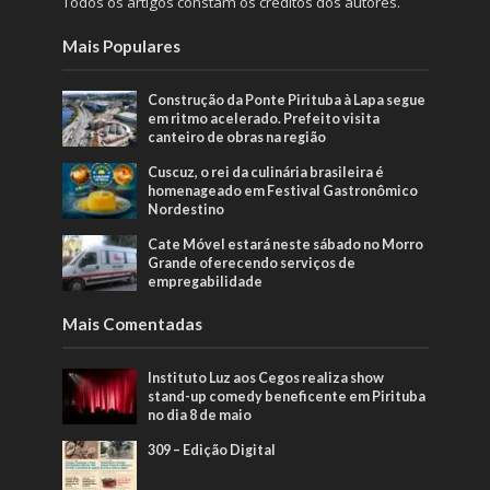
Todos os artigos constam os créditos dos autores.
Mais Populares
Construção da Ponte Pirituba à Lapa segue
em ritmo acelerado. Prefeito visita
canteiro de obras na região
Cuscuz, o rei da culinária brasileira é
homenageado em Festival Gastronômico
Nordestino
Cate Móvel estará neste sábado no Morro
Grande oferecendo serviços de
empregabilidade
Mais Comentadas
Instituto Luz aos Cegos realiza show
stand-up comedy beneficente em Pirituba
no dia 8 de maio
309 – Edição Digital