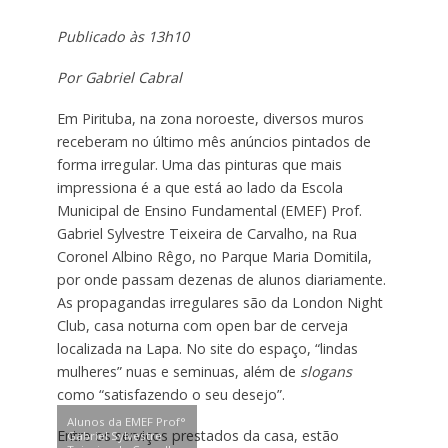
Publicado às 13h10
Por Gabriel Cabral
Em Pirituba, na zona noroeste, diversos muros
receberam no último mês anúncios pintados de
forma irregular. Uma das pinturas que mais
impressiona é a que está ao lado da Escola
Municipal de Ensino Fundamental (EMEF) Prof.
Gabriel Sylvestre Teixeira de Carvalho, na Rua
Coronel Albino Rêgo, no Parque Maria Domitila,
por onde passam dezenas de alunos diariamente.
As propagandas irregulares são da London Night
Club, casa noturna com open bar de cerveja
localizada na Lapa. No site do espaço, “lindas
mulheres” nuas e seminuas, além de
slogans
como “satisfazendo o seu desejo”.
Alunos da EMEF Prof°
Entre os serviços prestados da casa, estão
Gabriel Sylvestre