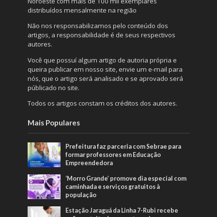
Noroeste com mais de 100 mil exemplares
distribuídos mensalmente na região
Não nos responsabilizamos pelo conteúdo dos
artigos, a responsabilidade é de seus respectivos
autores.
Você que possuí algum artigo de autoria própria e
queira publicar em nosso site, envie um e-mail para
nós, que o artigo será analisado e se aprovado será
públicado no site.
Todos os artigos constam os créditos dos autores.
Mais Populares
Prefeitura faz parceria com Sebrae para
formar professores em Educação
Empreendedora
‘Morro Grande’ promove dia especial com
caminhada e serviços gratuitos à
população
Estação Jaraguá da Linha 7-Rubi recebe