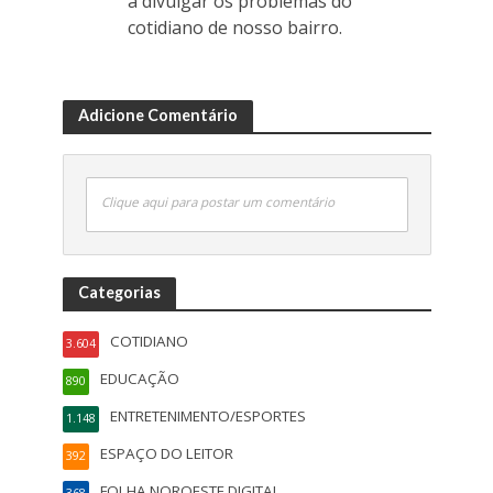
a divulgar os problemas do
cotidiano de nosso bairro.
Adicione Comentário
Clique aqui para postar um comentário
Categorias
COTIDIANO
3.604
EDUCAÇÃO
890
ENTRETENIMENTO/ESPORTES
1.148
ESPAÇO DO LEITOR
392
FOLHA NOROESTE DIGITAL
368