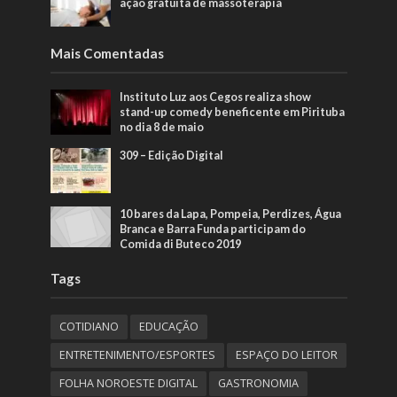
ação gratuita de massoterapia
Mais Comentadas
Instituto Luz aos Cegos realiza show
stand-up comedy beneficente em Pirituba
no dia 8 de maio
309 – Edição Digital
10 bares da Lapa, Pompeia, Perdizes, Água
Branca e Barra Funda participam do
Comida di Buteco 2019
Tags
COTIDIANO
EDUCAÇÃO
ENTRETENIMENTO/ESPORTES
ESPAÇO DO LEITOR
FOLHA NOROESTE DIGITAL
GASTRONOMIA