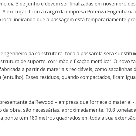
timo dia 3 de junho e devem ser finalizadas em novembro des
1. A execução ficou a cargo da empresa Potenza Engenharia 
o local indicando que a passagem está temporariamente pro
 engenheiro da construtora, toda a passarela será substitu
estrutura de suporte, corrimão e fixação metálica”. O novo t
 fabricada a partir de materiais recicláveis, como sacolinhas 
 (entulho). Esses resíduos, quando compactados, ficam igua
epresentante da Rewood – empresa que fornece o material -,
ão da obra, são necessárias, aproximadamente, 10,8 tonelad
 a ponte tem 180 metros quadrados em toda a sua extensão