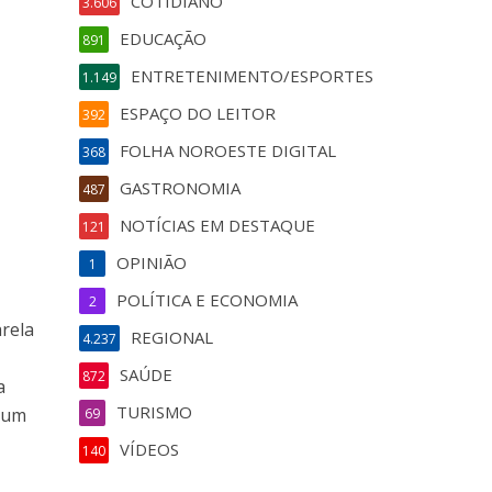
COTIDIANO
3.606
EDUCAÇÃO
891
ENTRETENIMENTO/ESPORTES
1.149
ESPAÇO DO LEITOR
392
FOLHA NOROESTE DIGITAL
368
GASTRONOMIA
487
NOTÍCIAS EM DESTAQUE
121
OPINIÃO
1
POLÍTICA E ECONOMIA
2
arela
REGIONAL
4.237
SAÚDE
872
a
TURISMO
e um
69
VÍDEOS
140