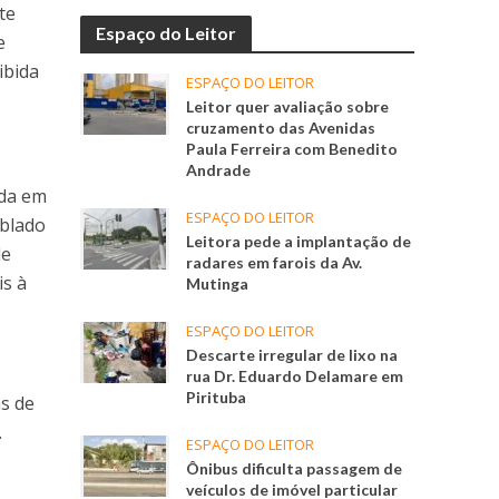
te
Espaço do Leitor
e
ibida
ESPAÇO DO LEITOR
Leitor quer avaliação sobre
cruzamento das Avenidas
Paula Ferreira com Benedito
Andrade
ída em
ESPAÇO DO LEITOR
ablado
Leitora pede a implantação de
de
radares em farois da Av.
is à
Mutinga
ESPAÇO DO LEITOR
Descarte irregular de lixo na
rua Dr. Eduardo Delamare em
Pirituba
as de
.
ESPAÇO DO LEITOR
Ônibus dificulta passagem de
veículos de imóvel particular