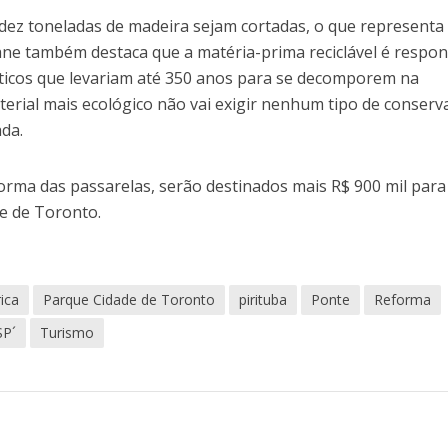
de dez toneladas de madeira sejam cortadas, o que representa
viane também destaca que a matéria-prima reciclável é respo
ásticos que levariam até 350 anos para se decomporem na
terial mais ecológico não vai exigir nenhum tipo de conserv
ada.
rma das passarelas, serão destinados mais R$ 900 mil para
e de Toronto.
ica
Parque Cidade de Toronto
pirituba
Ponte
Reforma
SP´
Turismo