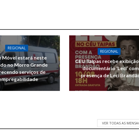
REGIONAL
REGIONAL
 Móvel estará neste
CEU Taipas recebe exibição
do no Morro Grande
documentário ‘Leci’ com
recendo serviços de
presença de Leci Brandã
empregabilidade
VER TODAS AS MENSA