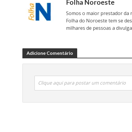
Folha Noroeste
Somos o maior prestador da r
Folha do Noroeste tem se de
milhares de pessoas a divulga
Adicione Comentário
Clique aqui para postar um comentário