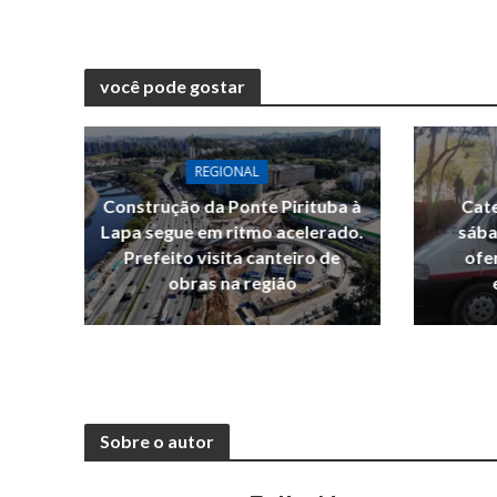
você pode gostar
REGIONAL
Construção da Ponte Pirituba à
Cate
Lapa segue em ritmo acelerado.
sába
Prefeito visita canteiro de
ofe
obras na região
Sobre o autor