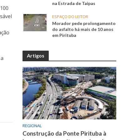
na Estrada de Taipas
 100
nsável
ESPAÇO DO LEITOR
Morador pede prolongamento
do asfalto há mais de 10 anos
ação
em Pirituba
Artigos
 a
REGIONAL
Construção da Ponte Pirituba à