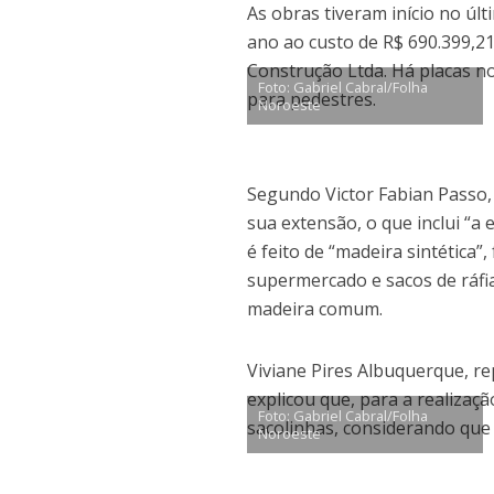
As obras tiveram início no úl
ano ao custo de R$ 690.399,2
Construção Ltda. Há placas n
Foto: Gabriel Cabral/Folha
para pedestres.
Noroeste
Segundo Victor Fabian Passo,
sua extensão, o que inclui “a 
é feito de “madeira sintética”,
supermercado e sacos de ráfia
madeira comum.
Viviane Pires Albuquerque, r
explicou que, para a realizaç
Foto: Gabriel Cabral/Folha
sacolinhas, considerando que
Noroeste