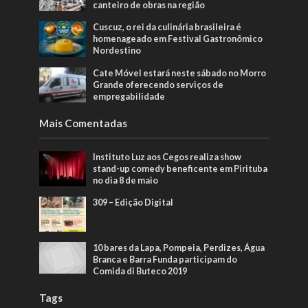
canteiro de obras na região
Cuscuz, o rei da culinária brasileira é
homenageado em Festival Gastronômico
Nordestino
Cate Móvel estará neste sábado no Morro
Grande oferecendo serviços de
empregabilidade
Mais Comentadas
Instituto Luz aos Cegos realiza show
stand-up comedy beneficente em Pirituba
no dia 8 de maio
309 – Edição Digital
10 bares da Lapa, Pompeia, Perdizes, Água
Branca e Barra Funda participam do
Comida di Buteco 2019
Tags