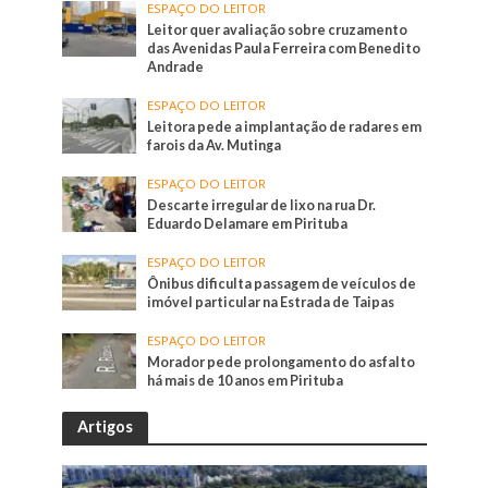
ESPAÇO DO LEITOR
Leitor quer avaliação sobre cruzamento
das Avenidas Paula Ferreira com Benedito
Andrade
ESPAÇO DO LEITOR
Leitora pede a implantação de radares em
farois da Av. Mutinga
ESPAÇO DO LEITOR
Descarte irregular de lixo na rua Dr.
Eduardo Delamare em Pirituba
ESPAÇO DO LEITOR
Ônibus dificulta passagem de veículos de
imóvel particular na Estrada de Taipas
ESPAÇO DO LEITOR
Morador pede prolongamento do asfalto
há mais de 10 anos em Pirituba
Artigos