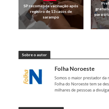
Pref
SP recomenda vacinação após
gratuit
registro de 13 casos de
para cr
sarampo
Sobre o autor
Folha Noroeste
Somos o maior prestador da r
Folha do Noroeste tem se de
milhares de pessoas a divulga