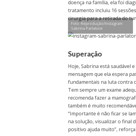
doença na família, ela foi di
tratamento incluiu 16 sessões
cirurgia para a retirada do t
Foto: Reprodução/Instagram
Sabrina Parlatore
Superação
Hoje, Sabrina está saudável e
mensagem que ela espera pas
fundamentais na luta contra o
Tem sempre um exame adequado
recomenda fazer a mamografia
também é muito recomendável
“Importante é não ficar se l
na solução, visualizar o fina
positivo ajuda muito”, reforç