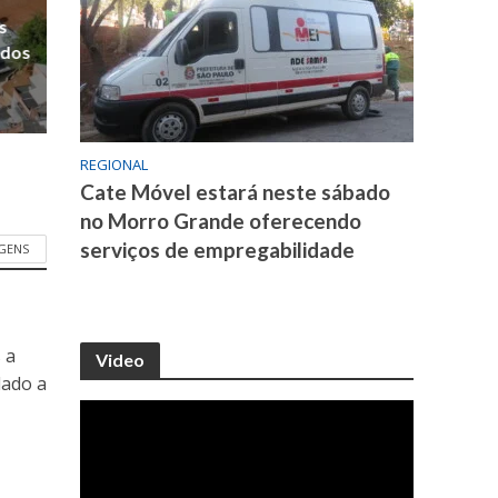
s
 dos
REGIONAL
Cate Móvel estará neste sábado
no Morro Grande oferecendo
serviços de empregabilidade
GENS
 a
Video
dado a