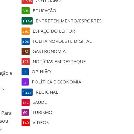
COTIDIANO
3.606
EDUCAÇÃO
891
ENTRETENIMENTO/ESPORTES
1.149
ESPAÇO DO LEITOR
392
FOLHA NOROESTE DIGITAL
368
GASTRONOMIA
487
NOTÍCIAS EM DESTAQUE
121
OPINIÃO
1
nção e
POLÍTICA E ECONOMIA
2
is
REGIONAL
4.237
SAÚDE
872
TURISMO
. Para
69
nsou
VÍDEOS
140
da