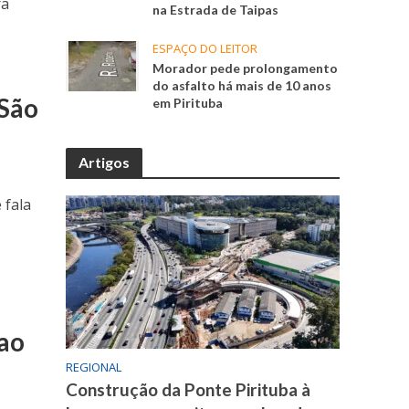
ra
na Estrada de Taipas
ESPAÇO DO LEITOR
Morador pede prolongamento
do asfalto há mais de 10 anos
 São
em Pirituba
Artigos
 fala
 ao
REGIONAL
Construção da Ponte Pirituba à