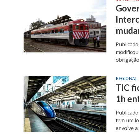
Gover
Interc
muda
Publicado
modificou
obrigação 
REGIONAL
TIC f
1h en
Publicado
tem um lon
envolve a..