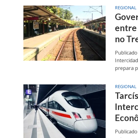
REGIONAL
Gover
entre
no Tr
Publicado
Intercida
prepara pa
REGIONAL
Tarcí
Inter
Econô
Publicado