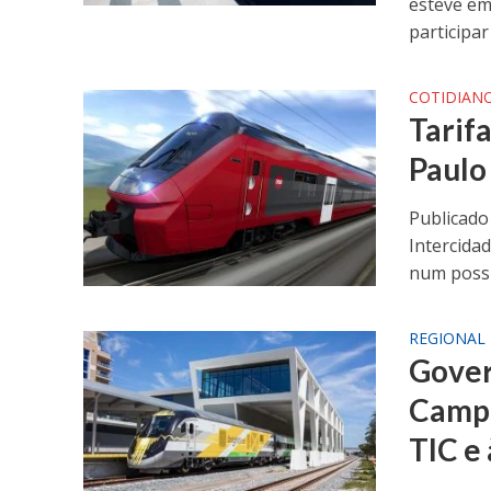
esteve em
participar 
COTIDIAN
Tarif
Paulo
Publicado
Intercida
num possív
REGIONAL
Gover
Campi
TIC e