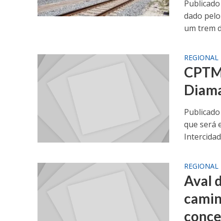
Publicado
dado pelo
um trem de
REGIONAL
CPTM 
Diama
Publicado
que será 
Intercidade
REGIONAL
Aval 
camin
conce