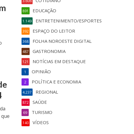
COTIDIANO
3.606
em
EDUCAÇÃO
891
ENTRETENIMENTO/ESPORTES
1.149
ESPAÇO DO LEITOR
392
FOLHA NOROESTE DIGITAL
368
o
GASTRONOMIA
487
NOTÍCIAS EM DESTAQUE
121
OPINIÃO
1
POLÍTICA E ECONOMIA
de
2
REGIONAL
4.237
4
SAÚDE
872
nda
TURISMO
69
, que
VÍDEOS
140