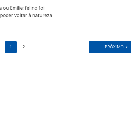
u Emilie; felino foi
 poder voltar à natureza
1
2
PRÓXIMO