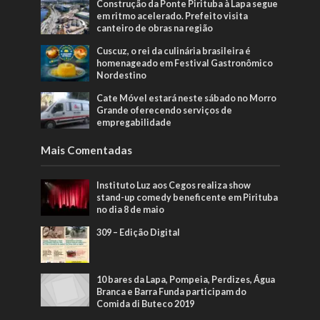
Construção da Ponte Pirituba à Lapa segue
em ritmo acelerado. Prefeito visita
canteiro de obras na região
Cuscuz, o rei da culinária brasileira é
homenageado em Festival Gastronômico
Nordestino
Cate Móvel estará neste sábado no Morro
Grande oferecendo serviços de
empregabilidade
Mais Comentadas
Instituto Luz aos Cegos realiza show
stand-up comedy beneficente em Pirituba
no dia 8 de maio
309 – Edição Digital
10 bares da Lapa, Pompeia, Perdizes, Água
Branca e Barra Funda participam do
Comida di Buteco 2019