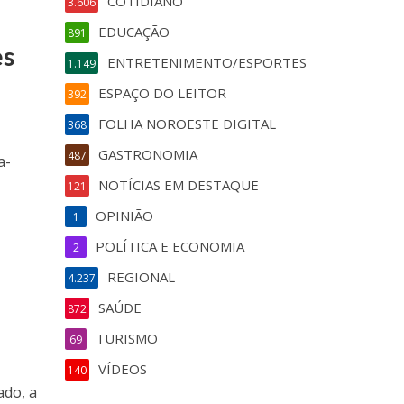
COTIDIANO
3.606
EDUCAÇÃO
891
es
ENTRETENIMENTO/ESPORTES
1.149
ESPAÇO DO LEITOR
392
FOLHA NOROESTE DIGITAL
368
GASTRONOMIA
487
a-
NOTÍCIAS EM DESTAQUE
121
OPINIÃO
1
POLÍTICA E ECONOMIA
2
REGIONAL
4.237
SAÚDE
872
TURISMO
69
VÍDEOS
140
ado, a