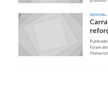
processo s
REGIONAL
Carra
refor
Publicado
foram ati
Pinheirinh