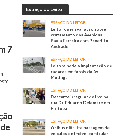
Espaço do Leitor
ESPAÇO DO LEITOR
Leitor quer avaliação sobre
cruzamento das Avenidas
Paula Ferreira com Benedito
Andrade
em 7
ESPAÇO DO LEITOR
Leitora pede a implantação de
radares em farois da Av.
em
Mutinga
este,
ESPAÇO DO LEITOR
Descarte irregular de lixo na
rua Dr. Eduardo Delamare em
Pirituba
ação
ESPAÇO DO LEITOR
 de
Ônibus dificulta passagem de
veículos de imóvel particular