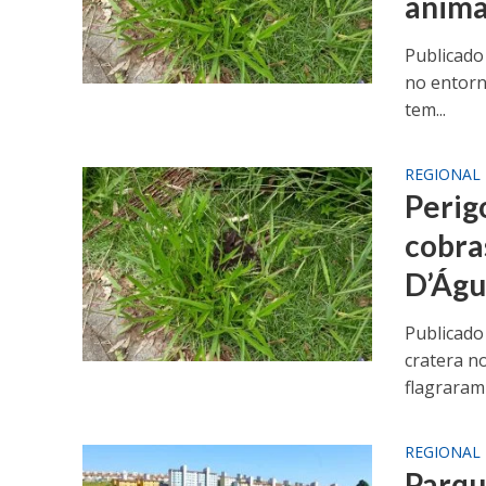
anima
Publicado
no entorn
tem...
REGIONAL
Perig
cobra
D’Ág
Publicado
cratera n
flagraram 
REGIONAL
Parqu