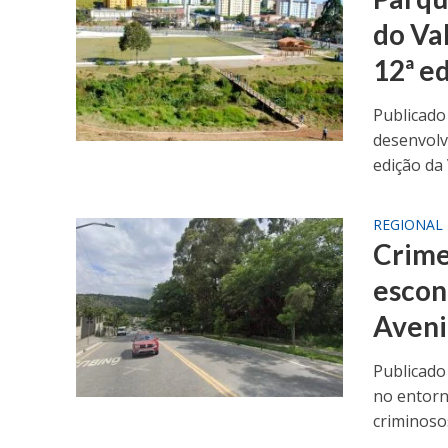
do Va
12ª e
Publicado
desenvolv
edição da 
REGIONAL
Crime
escon
Aveni
Publicado
no entorn
criminosos