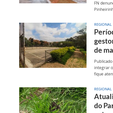
FN denunc
Pinheirinh
REGIONAL
Perío
gesto
de ma
Publicado
integrar 
fique aten
REGIONAL
Atual
do Pa