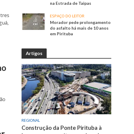
na Estrada de Taipas
tres
ESPAÇO DO LEITOR
guá,
Morador pede prolongamento
do asfalto há mais de 10 anos
em Pirituba
Artigos
ho
ião
REGIONAL
Construção da Ponte Pirituba à
or