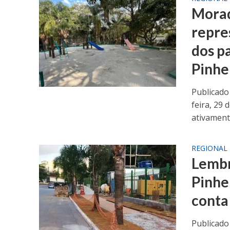
Morad
repre
dos p
Pinhe
Publicado
feira, 29
ativamente
REGIONAL
Lembr
Pinhe
conta
Publicado