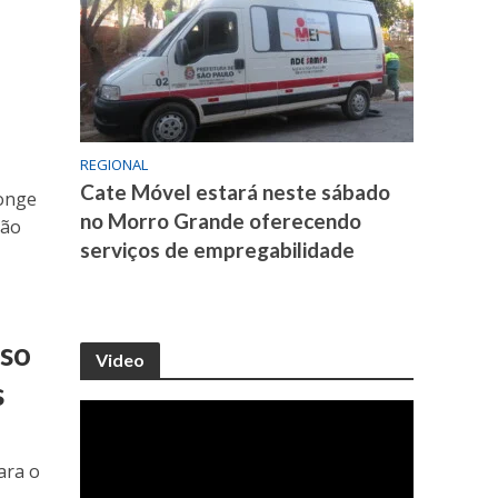
REGIONAL
Cate Móvel estará neste sábado
longe
no Morro Grande oferecendo
ião
serviços de empregabilidade
sso
Video
s
ara o