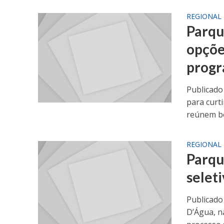
REGIONAL
Parqu
opções
prog
Publicado
para curt
reúnem bo
REGIONAL
Parqu
selet
Publicado
D’Água, n