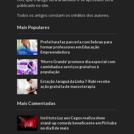
públicado no site.
Todos os artigos constam os créditos dos autores.
Mais Populares
Prefeitura faz parceria com Sebrae para
formar professores em Educação
Empreendedora
‘Morro Grande’ promove dia especial com
caminhada e serviços gratuitos à
população
Estação Jaraguá da Linha 7-Rubi recebe
ação gratuita de massoterapia
Mais Comentadas
Instituto Luz aos Cegos realiza show
stand-up comedy beneficente em Pirituba
no dia 8 de maio