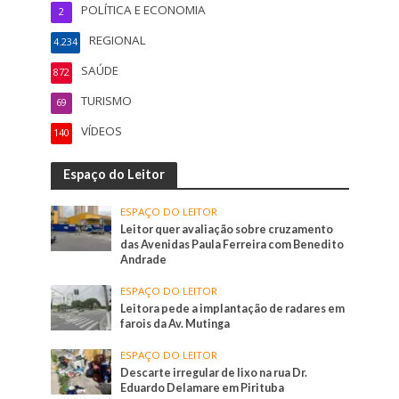
POLÍTICA E ECONOMIA
2
REGIONAL
4.234
SAÚDE
872
TURISMO
69
VÍDEOS
140
Espaço do Leitor
ESPAÇO DO LEITOR
Leitor quer avaliação sobre cruzamento
das Avenidas Paula Ferreira com Benedito
Andrade
ESPAÇO DO LEITOR
Leitora pede a implantação de radares em
farois da Av. Mutinga
ESPAÇO DO LEITOR
Descarte irregular de lixo na rua Dr.
Eduardo Delamare em Pirituba