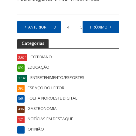
1
ANTERIOR
2
3
4
5
PRÓXIMO
…
7
Categorias
COTIDIANO
3.604
EDUCAÇÃO
890
ENTRETENIMENTO/ESPORTES
1.148
ESPAÇO DO LEITOR
392
FOLHA NOROESTE DIGITAL
368
GASTRONOMIA
486
NOTÍCIAS EM DESTAQUE
121
OPINIÃO
1